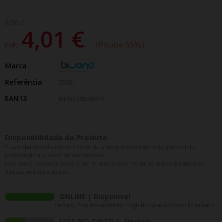
8,90 €
4,01 €
Poupe 55%
PVP:
Marca
Referência
50881
EAN13
8435338804914
Disponibilidade do Produto
Prazo abaixo indicado corresponde a um período estimado que inclui a
preparação e o envio da encomenda.
Este Prazo estimado poderá sofrer alterações mediante disponibilidade ou
épocas sujeitas a atraso.
ONLINE | Disponivel
Tempo Processamento Logístico para Envio: Imediato
LOJA RIO TINTO |
Em stock