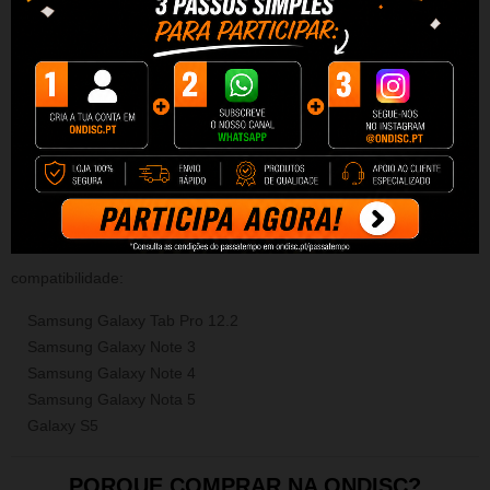
Especificações:
Entrada: AC 110-240V / 50-60Hz
Modelo: Carregador Max
Saída: 5V 2A
potência de saída 10W
protecção de curto-circuito, sobre a carga, de oscilação de
alimentação (OCP / OVP / SCP / OTP / LVP)
compatibilidade:
Samsung Galaxy Tab Pro 12.2
Samsung Galaxy Note 3
Samsung Galaxy Note 4
Samsung Galaxy Nota 5
Galaxy S5
PORQUE COMPRAR NA ONDISC?