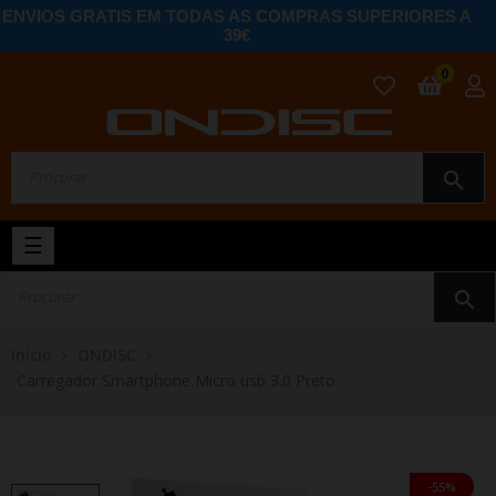
ENVIOS GRATIS EM TODAS AS COMPRAS SUPERIORES A
39€
0
search
Toggle
☰
navigation
search
Início
ONDISC
Carregador Smartphone Micro usb 3.0 Preto
-55%