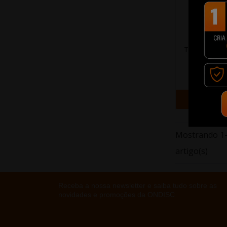
Tinteiro Orig
Magenta
19,4
+ Adi
Mostrando 1-
artigo(s)
Receba a nossa newsletter e saiba tudo sobre as
novidades e promoções da ONDISC