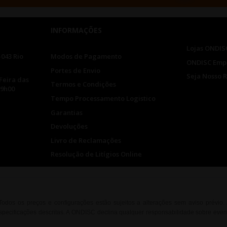
INFORMAÇÕES
Lojas ONDIS
-043 Rio
Modos de Pagamento
ONDISC Emp
Portes de Envio
Seja Nosso 
Feira das
Termos e Condições
19h00
Tempo Processamento Logistico
Garantias
Devoluções
Livro de Reclamações
Resolução de Litígios Online
. Todos os preços e configurações estão sujeitos a alterações sem aviso prévio
ecificações descritas. A ONDISC declina qualquer responsabilidade sobre event