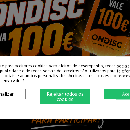
inal EPSON
Tinteiro Original EPSON
Tinteiro Original E
arelo
603 Magenta
603 Cyan
-te para aceitares cookies para efeitos de desempenho, redes sociais 
publicidade e de redes sociais de terceiros são utilizados para te ofe
 €
8,59 €
8,59 €
s sociais e anúncios personalizados. Aceitas estes cookies e o proc
s envolvidos?
cionar
+ Adicionar
+ Adicionar
nalizar
Rejeitar todos os
Ace
cookies