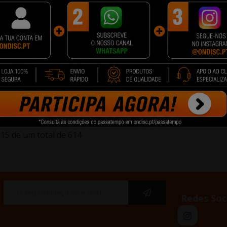
inal Epson
Tinteiro Original Epson
Tinteiro Original Ep
 604XL
Cyan 604XL
Preto 604XL
5 €
19,45 €
39,90 €
cionar
+ Adicionar
+ Adicionar
15 de um total de 614
Redes Soc