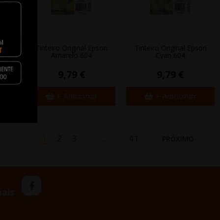
son
Tinteiro Original Epson
Tinteiro Original Epson
Amarelo 604
Cyan 604
9,79 €
9,79 €
+ Adicionar
+ Adicionar
1
2
3
41
…
PRÓXIMO
iais