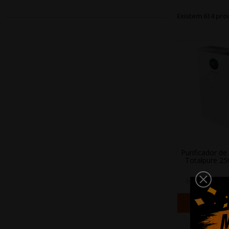
Existem 614 pro
Purificador de
Totalpure 250
1
158,90 €
+ Adi