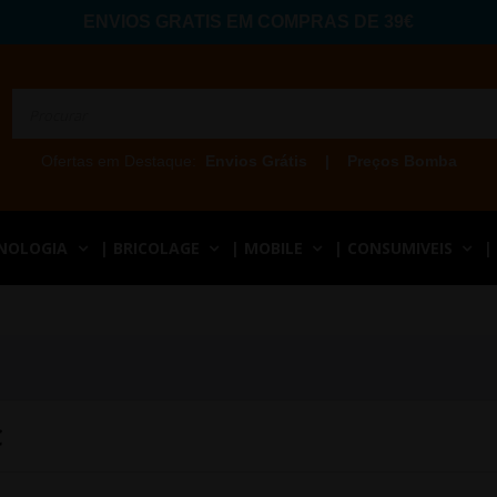
ENVIOS GRATIS EM COMPRAS DE 39€
Ofertas em Destaque:
Envios Grátis
|
Preços Bomba
CNOLOGIA
| BRICOLAGE
| MOBILE
| CONSUMIVEIS
|
C