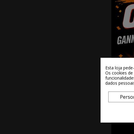
Tinteiro Orig
603 Am
Esta loja pede
Os cookies de 
8,59
funcionalidade
dados pessoai
+ Adi
Perso