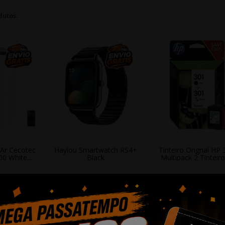
dutos.
 Ar Cecotec
Haylou Smartwatch RS4+
Tinteiro Orignal HP 
0 White...
Black
Multipack 2 Tinteiros
55,73 €
21,28 €
51,49 €
cionar
+ Adicionar
+ Adicionar