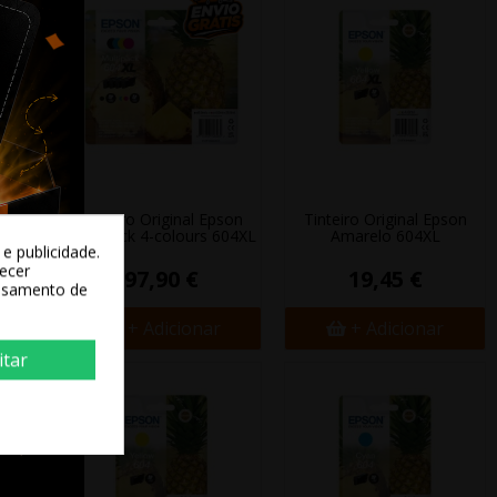
PSON
Tinteiro Original Epson
Tinteiro Original Epson
Multipack 4-colours 604XL
Amarelo 604XL
e publicidade.
recer
97,90 €
19,45 €
essamento de
+ Adicionar
+ Adicionar
itar