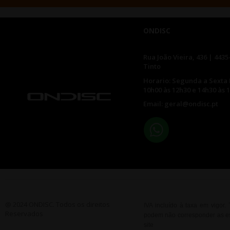
ONDISC
Rua João Vieira, 436 | 4435
Tinto
Horario: Segunda a Sexta 
10h00 às 12h30 e 14h30 às 
Email: geral@ondisc.pt
@ 2024 ONDISC. Todos os direitos
IVA incluído à taxa em vigor
Reservados
podem não corresponder as esp
site