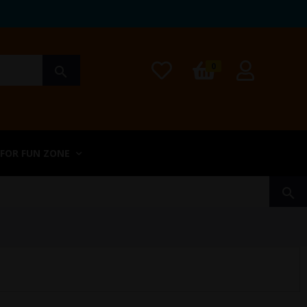
0
search
 FOR FUN ZONE
search