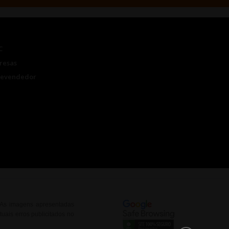
C
resas
Revendedor
. As imagens apresentadas
uais erros publicitados no