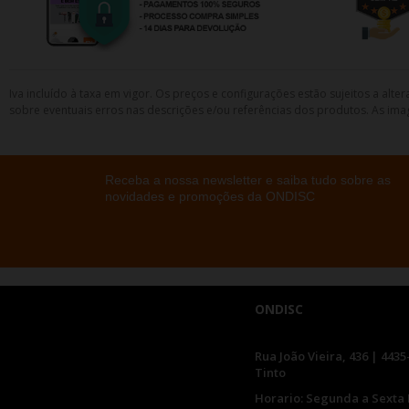
Iva incluído à taxa em vigor. Os preços e configurações estão sujeitos a a
sobre eventuais erros nas descrições e/ou referências dos produtos. As ima
Receba a nossa newsletter e saiba tudo sobre as
novidades e promoções da ONDISC
ONDISC
Rua João Vieira, 436 | 4435
Tinto
Horario: Segunda a Sexta 