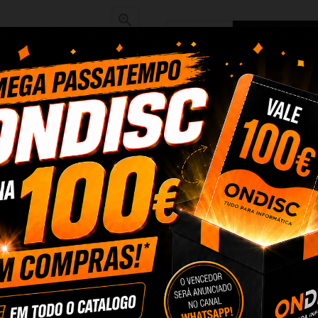

Adicionar 
Partilhar
Alguma duv
rfeita para o seu dispositivo móvel. Ele é projetado especificamente p
ável como outros produtos Samsung.