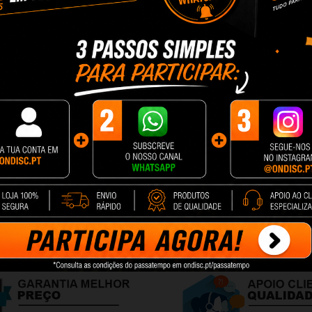
PORQUE COMPRAR NA ONDISC?
quando pode ter os mesmos produtos, ao preço mais baixo, numa emb
 com o melhor apoio e suporte desde o momento que faz a compra até 