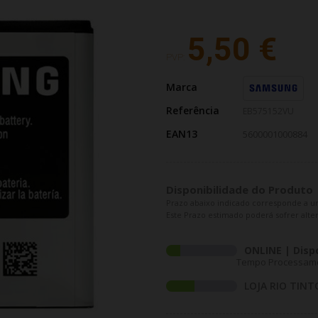
5,50 €
PVP:
Marca
Referência
EB575152VU
EAN13
5600001000884
Disponibilidade do Produto
Prazo abaixo indicado corresponde a u
Este Prazo estimado poderá sofrer alter
ONLINE | Disp
Tempo Processamen
LOJA RIO TINT