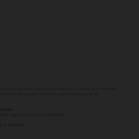
m período estimado que inclui a preparação e o envio da encomenda.
ações mediante disponibilidade ou épocas sujeitas a atraso.
onivel
to Logístico para Envio: Imediato
O |
Em stock