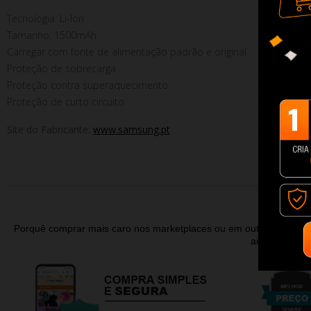
Tecnologia: Li-Ion
Tamanho: 1500mAh
Carregar com fonte de alimentação padrão e original
Proteção de sobrecarga
Proteção contra superaquecimento
Proteção de curto circuito
Site do Fabricante:
www.samsung.pt
Porquê comprar mais caro nos marketplaces ou em outras lojas 
ainda contar