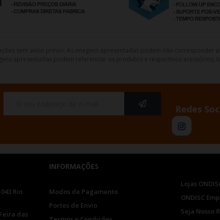
lterações sem aviso prévio. As imagens apresentadas podem não corresponder a
gens apresentadas podem referenciar os produtos e respectivos acessórios, ta
Redes Soc
INFORMAÇÕES
Lojas ONDIS
-043 Rio
Modos de Pagamento
ONDISC Emp
Portes de Envio
Seja Nosso 
Feira das
Termos e Condições