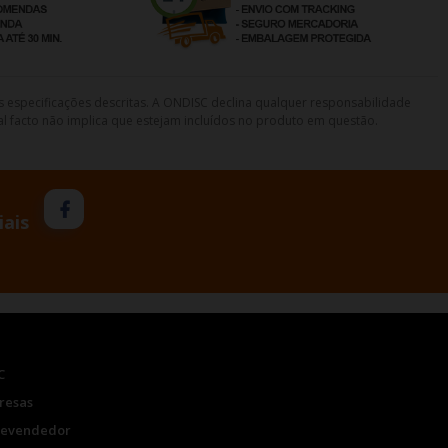
s especificações descritas. A ONDISC declina qualquer responsabilidade
l facto não implica que estejam incluídos no produto em questão.
iais
C
resas
Revendedor