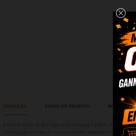
DESCRIÇÃO
DADOS DO PRODUTO
REVIEWS
A bateria de íon de lítio original da Samsung é a fonte de energia pe
conversação e tempo de espera para uma qualidade longa e confi