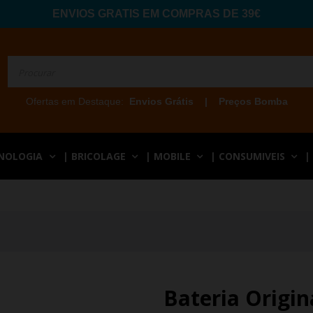
ENVIOS GRATIS EM COMPRAS DE 39€
Ofertas em Destaque:
Envios Grátis
|
Preços Bomba
CNOLOGIA
| BRICOLAGE
| MOBILE
| CONSUMIVEIS
|
Bateria Origi