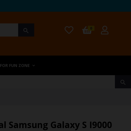
0
search
 FOR FUN ZONE
search
nal Samsung Galaxy S I9000