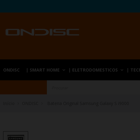
ONDISC
| SMART HOME
| ELETRODOMESTICOS
| TE
Início
ONDISC
Bateria Original Samsung Galaxy S i9000