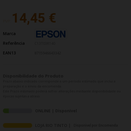
14,45 €
PVP:
Marca
Referência
C13T03R140
EAN13
8715946643342
Disponibilidade do Produto
Prazo abaixo indicado corresponde a um período estimado que inclui a
preparação e o envio da encomenda.
Este Prazo estimado poderá sofrer alterações mediante disponibilidade ou
épocas sujeitas a atraso.
ONLINE | Disponivel
LOJA RIO TINTO |
Disponivel por Encomenda