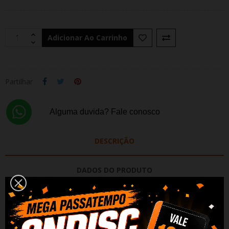
Adicionar Ao Carrinho
Partilhar
Alguma duvida? Fale conosco
DESCRIÇÃO
DADOS DO PRODUTO
REVIEWS