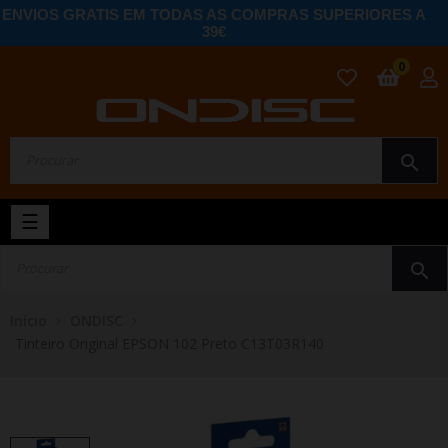
ENVIOS GRATIS EM TODAS AS COMPRAS SUPERIORES A
39€
0
search
Toggle
☰
navigation
search
Início
ONDISC
Tinteiro Original EPSON 102 Preto C13T03R140