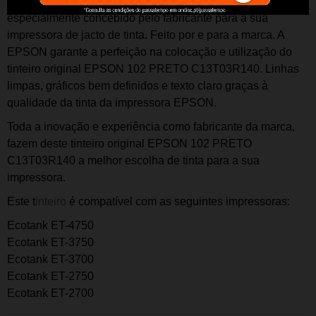
O t
inteiro original
EPSON 102 PRETO C13T03R140
é
especialmente concebido pelo fabricante para a sua
impressora de jacto de tinta. Feito por e para a marca. A
EPSON garante a perfeição na colocação e utilização do
t
inteiro
original EPSON 102 PRETO C13T03R140.
Linhas
limpas, gráficos bem definidos e texto claro graças à
qualidade da tinta da impressora EPSON.
Toda a inovação e experiência como fabricante da marca,
fazem deste t
inteiro
o
riginal EPSON 102 PRETO
C13T03R140
a melhor escolha de tinta para a sua
impressora.
Este t
inteiro
é compatível com as seguintes impressoras:
Ecotank ET-4750
Ecotank ET-3750
Ecotank ET-3700
Ecotank ET-2750
Ecotank ET-2700