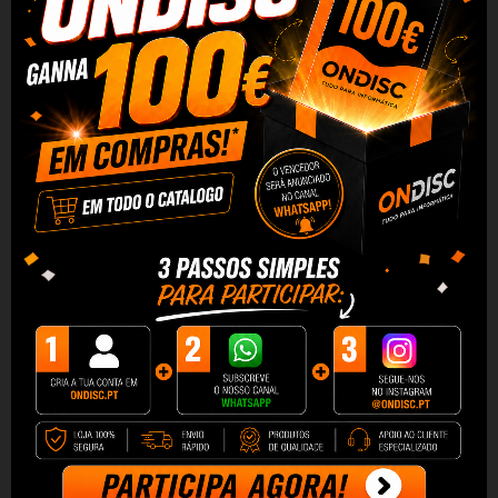
T
inteiro
original EPSON 102 PRETO C13T03R140
Caracteristicas do t
inteir
o
o
riginal EPSON 102 PRETO
C13T03R140
O novo t
inteiro
o
riginal EPSON 102 PRETO C13T03R140
oferece um óptimo desempenho e qualidade para a sua
impressora compatível. Um novo compromisso com a
inovação em tinta para impressoras da marca EPSON,
garantia de qualidade no fabrico de consumíveis de
impressão.
Ao comprar o seu
tinteiro original
EPSON 102 PRETO
C13T03R140
na O
ndisc
terá uma equipa comercial ao seu
serviço por telefone
e
e-mail para resolver quaisquer
questões, preocupações ou problemas com a máxima
atenção e rapidez. Basta comprar o t
inteiro
original EPSON
102 PRETO C13T03R140
e colocá-lo confortavelmente na
sua impressora para começar a desfrutar das suas
características.