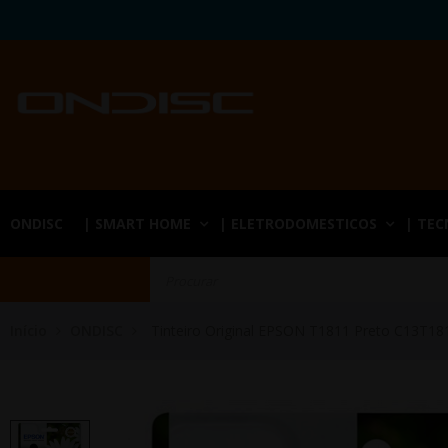
ONDISC
| SMART HOME
| ELETRODOMESTICOS
| TE
Início
ONDISC
Tinteiro Original EPSON T1811 Preto C13T1