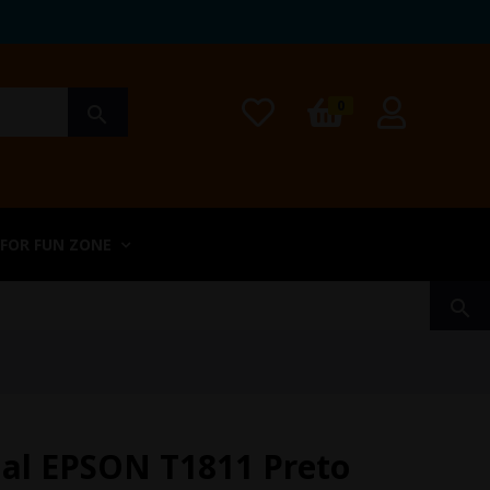
0
search
 FOR FUN ZONE
search
nal EPSON T1811 Preto