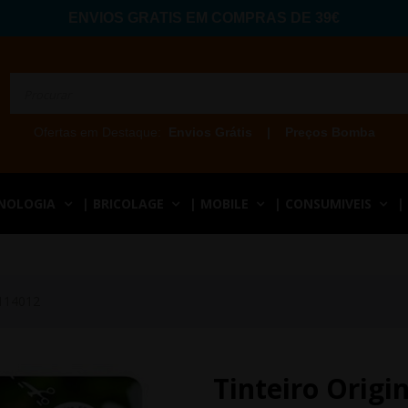
ENVIOS GRATIS EM COMPRAS DE 39€
Ofertas em Destaque:
Envios Grátis
|
Preços Bomba
CNOLOGIA
| BRICOLAGE
| MOBILE
| CONSUMIVEIS
|
8114012
Tinteiro Origi