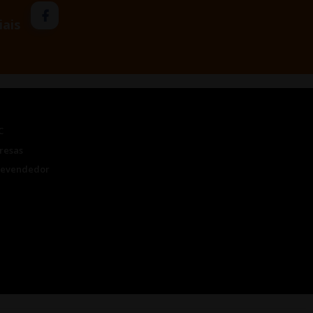
iais
C
resas
Revendedor