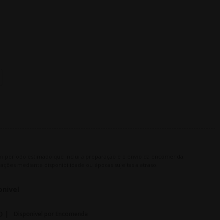
m período estimado que inclui a preparação e o envio da encomenda.
ações mediante disponibilidade ou épocas sujeitas a atraso.
onivel
O |
Disponivel por Encomenda