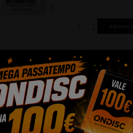

Adicionar 
Partilhar
Alguma duv