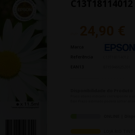
C13T18114012
24,90 €
PVP:
Marca
Referência
C13T18114012
EAN13
8715946625201
Disponibilidade do Produto
Prazo abaixo indicado corresponde a u
Este Prazo estimado poderá sofrer alter
ONLINE | Disp
LOJA RIO TINT