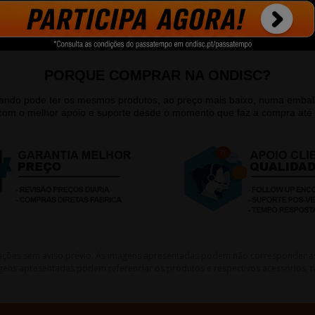
PORQUE COMPRAR NA ONDISC?
quando pode ter os mesmos produtos, ao preço mais baixo, numa emb
 com o melhor apoio e suporte desde o momento que faz a compra até 
lterações sem aviso prévio. As imagens apresentadas podem não corresponder a
gens apresentadas podem referenciar os produtos e respectivos acessórios, ta