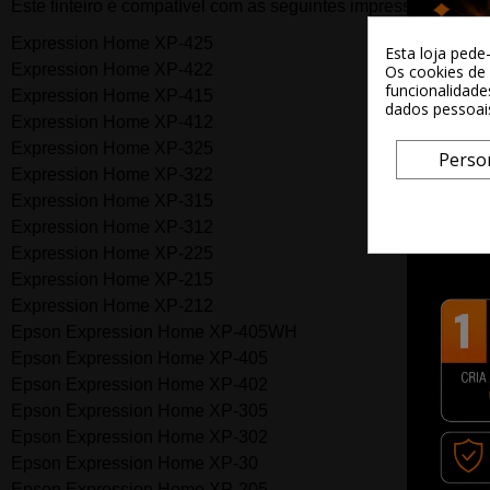
Este t
inteiro
é compatível com as seguintes impressoras:
Expression Home XP-425
Esta loja pede
Expression Home XP-422
Os cookies de 
funcionalidade
Expression Home XP-415
dados pessoai
Expression Home XP-412
Expression Home XP-325
Perso
Expression Home XP-322
Expression Home XP-315
E
xpression Home XP-312
Expression Home XP-225
Expression Home XP-215
Expression Home XP-212
Epson Expression Home XP-405WH
Epson Expression Home XP-405
Epson Expression Home XP-402
Epson Expression Home XP-305
Epson Expression Home XP-302
Epson Expression Home XP-30
Epson Expression Home XP-205