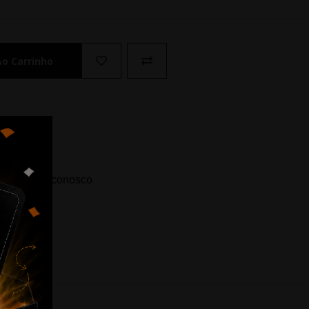
Ao Carrinho
ida? Fale conosco