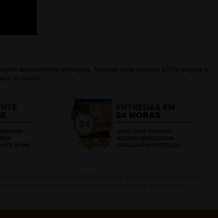
alagem devidamente protegida, fazendo uma compra 100% segura e
que a recebe.
s especificações descritas. A ONDISC declina qualquer responsabilidade
l facto não implica que estejam incluídos no produto em questão.