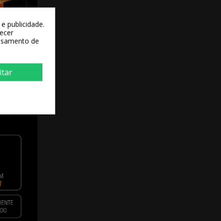
e publicidade.
recer
essamento de
itar