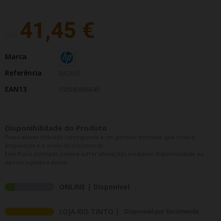
41,45 €
PVP:
Marca
Referência
3JA28AE
EAN13
192545866545
Disponibilidade do Produto
Prazo abaixo indicado corresponde a um período estimado que inclui a
preparação e o envio da encomenda.
Este Prazo estimado poderá sofrer alterações mediante disponibilidade ou
épocas sujeitas a atraso.
ONLINE | Disponivel
LOJA RIO TINTO |
Disponivel por Encomenda