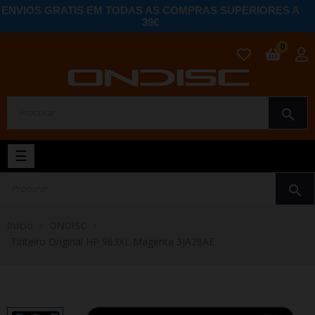
ENVIOS GRATIS EM TODAS AS COMPRAS SUPERIORES A
39€
0
search
Toggle
☰
navigation
search
Início
ONDISC
Tinteiro Original HP 963XL Magenta 3JA28AE