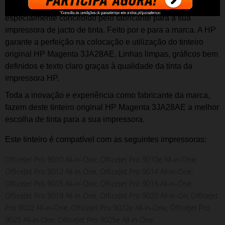
O t
inteiro original HP 963XL Magenta 3JA28AE
é
especialmente concebido pelo fabricante para a sua
impressora de jacto de tinta. Feito por e para a marca. A HP
garante a perfeição na colocação e utilização do t
inteiro
original HP Magenta 3JA28AE. Linhas limpas, gráficos bem
definidos e texto claro graças à qualidade da tinta da
impressora HP.
Toda a inovação e experiência como fabricante da marca,
fazem deste t
inteiro
o
riginal HP Magenta 3JA28AE a melhor
escolha de tinta para a sua impressora.
Este t
inteiro
é compatível com as seguintes impressoras:
OfficeJet Pro 9010 All-in-One; OfficeJet Pro 9010e All-in-One;
OfficeJet Pro 9012 All-in-One; OfficeJet Pro 9014 All-in-One;
OfficeJet Pro 9015 All-in-One; OfficeJet Pro 9016 All-in-One;
OfficeJet Pro 9019 All-in-One; OfficeJet Pro 9020 All-in-On; OfficeJet
Pro 9022 All-in-One; OfficeJet Pro 9022e All-in-One; OfficeJet Pro
9025 All-in-One; OfficeJet Pro 9025e All-in-One.