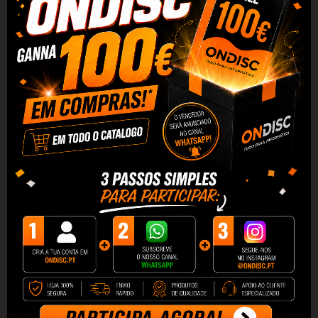
T
inteiro
original HP 963XL 963XL Magenta 3JA28AE
Caracteristicas do t
inteir
o
o
riginal HP 963XL Magenta
3JA28AE :
Cor: Magenta
O novo t
inteiro
o
riginal HP 963XL Magenta 3JA28AE
oferece um óptimo desempenho e qualidade para a sua
impressora compatível. Um novo compromisso com a
inovação em tinta para impressoras da marca HP, garantia
de qualidade no fabrico de consumíveis de impressão.
Ao comprar o seu
tinteiro original HP 963XL Magenta
3JA28AE
na O
ndisc
terá uma equipa comercial ao seu
serviço por telefone
e
e-mail para resolver quaisquer
questões, preocupações ou problemas com a máxima
atenção e rapidez. Basta comprar o t
inteiro
original HP
963XL Magenta 3JA28AE e colocá-lo confortavelmente na
sua impressora para começar a desfrutar das suas
características.