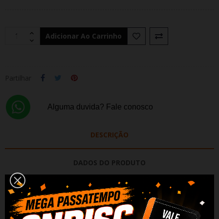
Adicionar Ao Carrinho
Partilhar
Alguma duvida? Fale conosco
DESCRIÇÃO
DADOS DO PRODUTO
REVIEWS