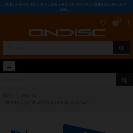
ENVIOS GRATIS EM TODAS AS COMPRAS SUPERIORES A
39€
0
search
Toggle
☰
navigation
search
Início
ONDISC
Tinteiro Original BROTHER Amarelo LC123Y