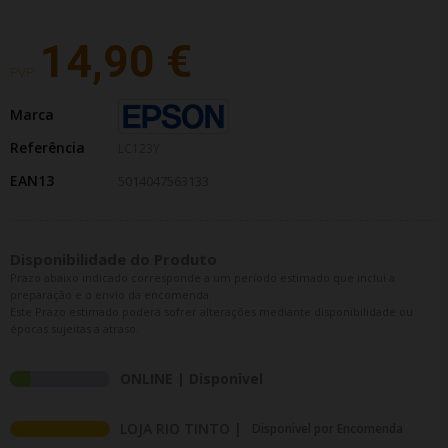
14,90 €
PVP:
Marca
Referência
LC123Y
EAN13
5014047563133
Disponibilidade do Produto
Prazo abaixo indicado corresponde a um período estimado que inclui a
preparação e o envio da encomenda.
Este Prazo estimado poderá sofrer alterações mediante disponibilidade ou
épocas sujeitas a atraso.
ONLINE | Disponivel
LOJA RIO TINTO |
Disponivel por Encomenda