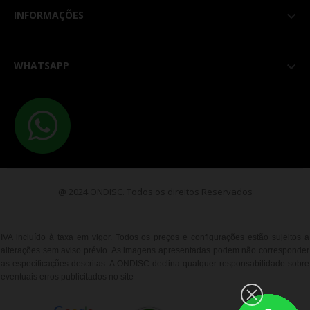
INFORMAÇÕES

WHATSAPP

@ 2024 ONDISC. Todos os direitos Reservados
IVA incluído à taxa em vigor. Todos os preços e configurações estão sujeitos a
alterações sem aviso prévio. As imagens apresentadas podem não corresponder
as especificações descritas. A ONDISC declina qualquer responsabilidade sobre
eventuais erros publicitados no site