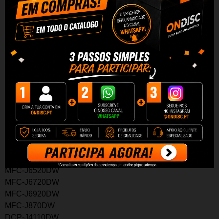
Este t
inteiro
é compatível com as seguintes impressoras:
DCP-J132W
DCP-J152W
DCP-J172W
DCP-J4110DW
DCP-J552DW
DCP-J752DW
MFC-J245
MFC-J4410DW
MFC-J4510DW
MFC-J4610DW
MFC-J470DW
MFC-J4710DW
MFC-J650DW
MFC-J6520DW
MFC-J6720DW
MFC-J6920DW
MFC-J870DW
DCP-J4110DW