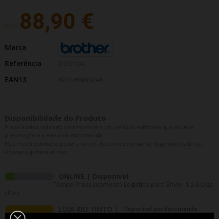
88,90 €
PVP:
Marca
Referência
TN2510XL
EAN13
4977766830294
Disponibilidade do Produto
Prazo abaixo indicado corresponde a um período estimado que inclui a
preparação e o envio da encomenda.
Este Prazo estimado poderá sofrer alterações mediante disponibilidade ou
épocas sujeitas a atraso.
ONLINE | Disponivel
Tempo Processamento Logístico para Envio: 1 a 3 Dias
Uteis
LOJA RIO TINTO |
Disponivel por Encomenda