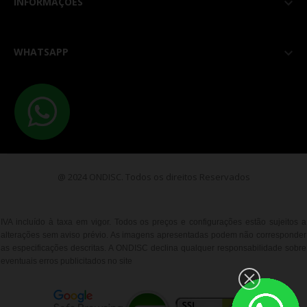
INFORMAÇÕES

WHATSAPP

@ 2024 ONDISC. Todos os direitos Reservados
IVA incluído à taxa em vigor. Todos os preços e configurações estão sujeitos a
alterações sem aviso prévio. As imagens apresentadas podem não corresponder
as especificações descritas. A ONDISC declina qualquer responsabilidade sobre
eventuais erros publicitados no site