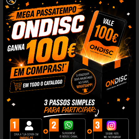
3 x 29,64 €
sem juros
Adicionar Ao Carrinho
Partilhar
Alguma duvida? Fale conosco
DESCRIÇÃO
DADOS DO PRODUTO
REVIEWS