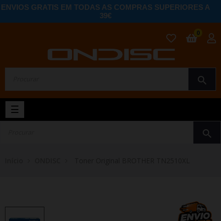
ENVIOS GRATIS EM TODAS AS COMPRAS SUPERIORES A
39€
0
search
Toggle
☰
navigation
search
Início
ONDISC
Toner Original BROTHER TN2510XL