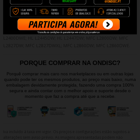
Compatibilidades:
DCP L2620DW; DCP L2627DW; DCP L2627DWE; DCP
L2627DWXL; DCP L2660DW; DCP L2665DW; HL L2400DW; HL
L2400DWE; HL L2445DW; HL L2447DW; MFC L2800DW; MFC
L2827DW; MFC L2827DWXL; MFC L2860DW; MFC L2860DWE.
PORQUE COMPRAR NA ONDISC?
Porquê comprar mais caro nos marketplaces ou em outras lojas
quando pode ter os mesmos produtos, ao preço mais baixo, numa
embalagem devidamente protegida, fazendo uma compra 100%
segura e ainda contar com o melhor apoio e suporte desde o
momento que faz a compra até que a recebe.
Iva incluído à taxa em vigor. Os preços e configurações estão sujeitos a
alterações sem aviso prévio. As imagens apresentadas podem não