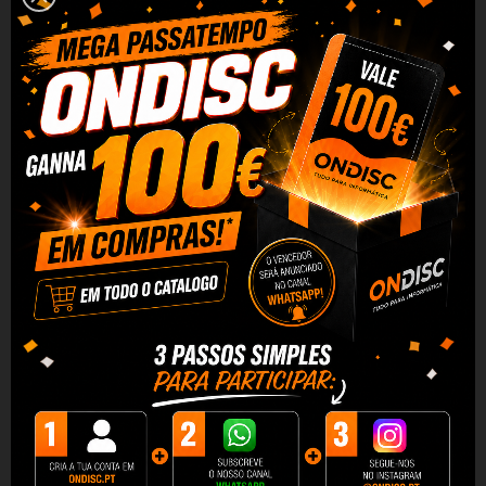
T
inteiro
original HP 903XL - T6M07AE
O novo t
inteiro
Original HP 903XL - T6M07AE oferece um
óptimo desempenho e qualidade para a sua impressora
compatível. Um novo compromisso com a inovação em tinta
para impressoras da marca HP, garantia de qualidade no
fabrico de consumíveis de impressão.
Ao comprar o seu
tinteiro
HP 903XL - T6M07AE Original na
O
ndisc
terá uma equipa comercial ao seu serviço por
telefone
e
e-mail para resolver quaisquer questões,
preocupações ou problemas com a máxima atenção e
rapidez. Basta comprar o t
inteiro
original HP 903XL -
T6M07AE e colocá-lo confortavelmente na sua impressora
para começar a desfrutar das suas características.
O t
inteiro
HP 903XL - T6M07AE Original é especialmente
concebido pelo fabricante para a sua impressora de jacto de
tinta. Feito por e para a marca. A HP garante a perfeição na
colocação e utilização do t
inteiro
original HP 903XL -
T6M07AE. Linhas limpas, gráficos bem definidos e texto