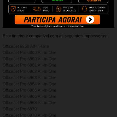
claro graças à qualidade da tinta da impressora HP.
Toda a inovação e experiência como fabricante da marca,
fazem deste t
inteiro
o
riginal HP 903XL - T6M07AE a melhor
escolha de tinta para a sua impressora.
Este t
inteiro
é compatível com as seguintes impressoras:
OfficeJet 6950 All-in-One
OfficeJet Pro 6860 All-in-One
OfficeJet Pro 6960 All-in-One
OfficeJet Pro 6961 All-in-One
OfficeJet Pro 6962 All-in-One
OfficeJet Pro 6963 All-in-One
OfficeJet Pro 6964 All-in-One
OfficeJet Pro 6965 All-in-One
OfficeJet Pro 6966 All-in-One
OfficeJet Pro 6968 All-in-One
OfficeJet Pro 6970
OfficeJet Pro 6970 All-in-One