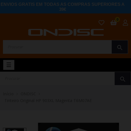
ENVIOS GRATIS EM TODAS AS COMPRAS SUPERIORES A
39€
0
search
Toggle
☰
navigation
search
Início
ONDISC
Tinteiro Original HP 903XL Magenta T6M07AE