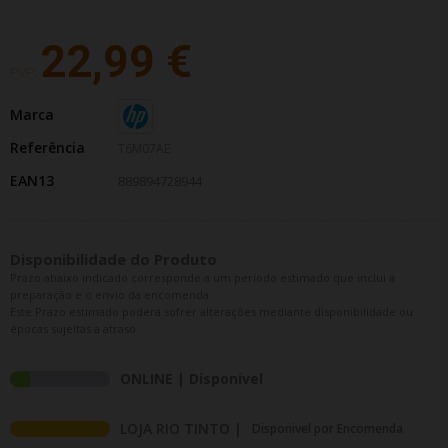
22,99 €
PVP:
Marca
Referência
T6M07AE
EAN13
889894728944
Disponibilidade do Produto
Prazo abaixo indicado corresponde a um período estimado que inclui a
preparação e o envio da encomenda.
Este Prazo estimado poderá sofrer alterações mediante disponibilidade ou
épocas sujeitas a atraso.
ONLINE | Disponivel
LOJA RIO TINTO |
Disponivel por Encomenda