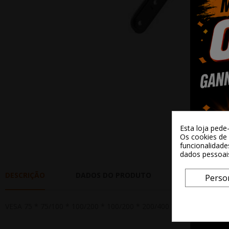
Esta loja pede
Os cookies de 
funcionalidade
dados pessoai
DESCRIÇÃO
DADOS DO PRODUTO
REVIEWS
Perso
VESA 75 * 75/100 * 100/200 * 100/200 * 200/400 * 200/300 * 300/