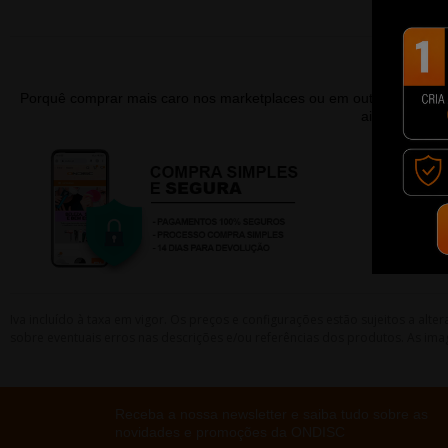
Porquê comprar mais caro nos marketplaces ou em outras lojas 
ainda contar
Iva incluído à taxa em vigor. Os preços e configurações estão sujeitos a a
sobre eventuais erros nas descrições e/ou referências dos produtos. As ima
Receba a nossa newsletter e saiba tudo sobre as
novidades e promoções da ONDISC