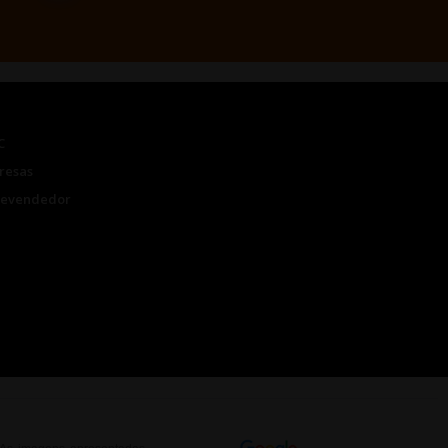
C
resas
Revendedor