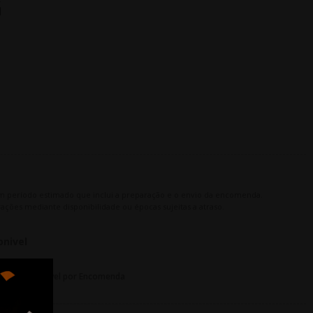
G
m período estimado que inclui a preparação e o envio da encomenda.
ações mediante disponibilidade ou épocas sujeitas a atraso.
onivel
O |
Disponivel por Encomenda