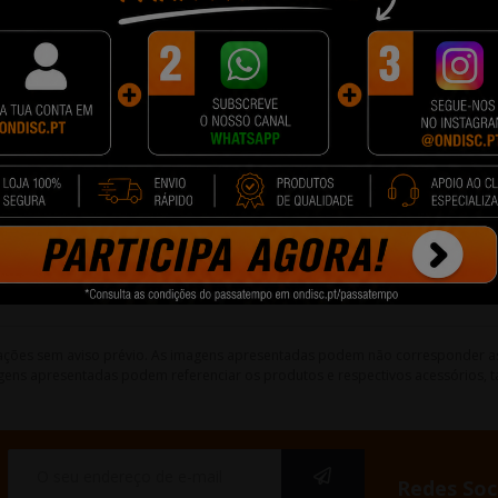
PORQUE COMPRAR NA ONDISC?
quando pode ter os mesmos produtos, ao preço mais baixo, numa emb
 com o melhor apoio e suporte desde o momento que faz a compra até 
lterações sem aviso prévio. As imagens apresentadas podem não corresponder a
gens apresentadas podem referenciar os produtos e respectivos acessórios, ta
Redes Soc