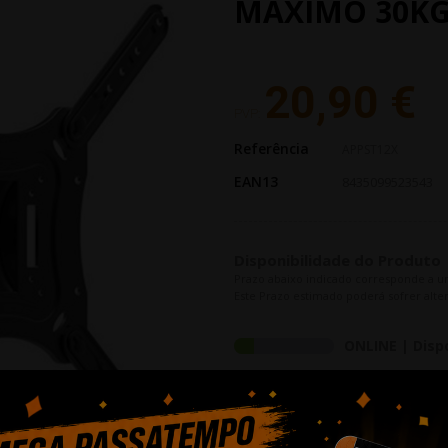
MAXIMO 30K
20,90 €
PVP:
Referência
APPST12X
EAN13
8435099523543
Disponibilidade do Produto
Prazo abaixo indicado corresponde a u
Este Prazo estimado poderá sofrer alter
ONLINE | Disp
LOJA RIO TINT