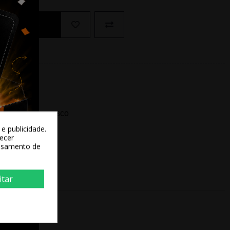
Ao Carrinho
ida? Fale conosco
e publicidade.
recer
essamento de
itar