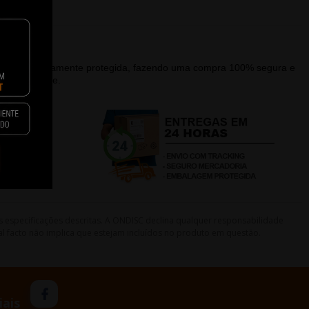
alagem devidamente protegida, fazendo uma compra 100% segura e
que a recebe.
s especificações descritas. A ONDISC declina qualquer responsabilidade
l facto não implica que estejam incluídos no produto em questão.
iais