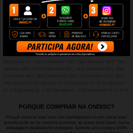
Este produto é compatível com as impressoras SEGUINTES:
Brother DCP 7060 DBrother DCP 7060 Nbrother DCP 7065
DNBrother DCP 7070 DWBrother Fax 2840Brother Fax
2845Brother Fax 2940Brother Fax 2950Brother HL 2215Brother
HL 2220Brother HL 2230Brother HL 2240Brother HL 2240
DBrother HL 2240 DRBrother HL 2240 LBrother HL 2250
DNBrother HL 2250 DNRBrother HL 2270 DWBrother HL 2275
DWBrother HL 2280 DWBrother MFC 7360 Nbrother MFC 7362
Nbrother MFC 7460 DNBrother MFC 7470 DBrother MFC 7860
DNBrother MFC 7860 DWBrother DCP 7055Brother DCP 7055
WBrother DCP 7057Brother HL 2130Brother HL 2130 RBrother
HL 2132Brother HL 2132 RBrother HL 2135 WBrother HL 2140 R
PORQUE COMPRAR NA ONDISC?
Porquê comprar mais caro nos marketplaces ou em outras lojas
quando pode ter os mesmos produtos, ao preço mais baixo, numa
embalagem devidamente protegida, fazendo uma compra 100%