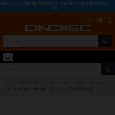
ENVIOS GRATIS EM TODAS AS COMPRAS SUPERIORES A
39€
0
search
Toggle
☰
navigation
search
Início
CONSUMIVEIS
Tambores
Tambores Brother
Tambor Compativel Quality BROTHER DR2200 Black