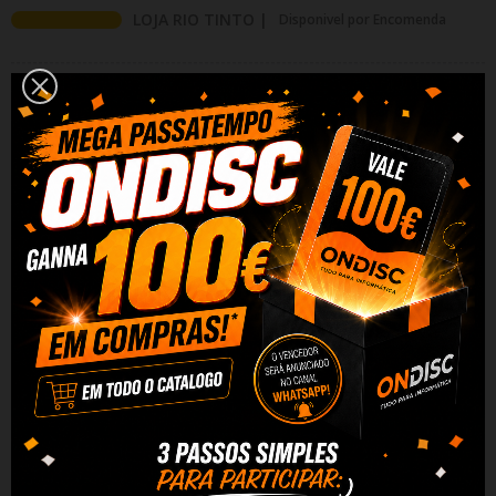
LOJA RIO TINTO |
Disponivel por Encomenda
Adicionar Ao Carrinho
Partilhar
Alguma duvida? Fale conosco
DESCRIÇÃO
DADOS DO PRODUTO
REVIEWS