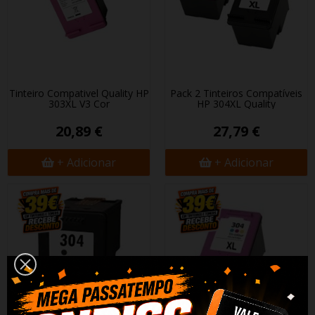
Tinteiro Compativel Quality HP
Pack 2 Tinteiros Compatíveis
303XL V3 Cor
HP 304XL Quality
20,89 €
27,79 €
+ Adicionar
+ Adicionar