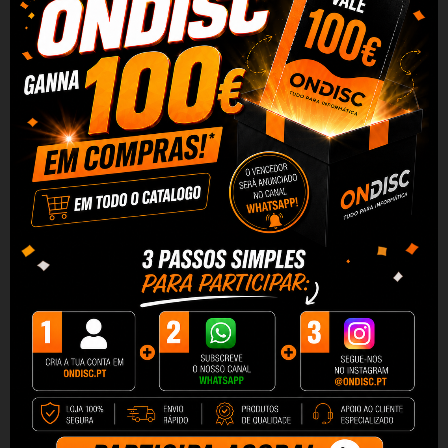
Tinteiro Compativel Quality HP
Tinteiro Compativel Quality HP
304XL V3 Black
304XL V3 Cor
13,90 €
13,90 €
+ Adicionar
+ Adicionar
Pack 2 Tinteiros Compatíveis
Tinteiro Compativel Quality HP
HP 302XL Quality
302XL V3 Black