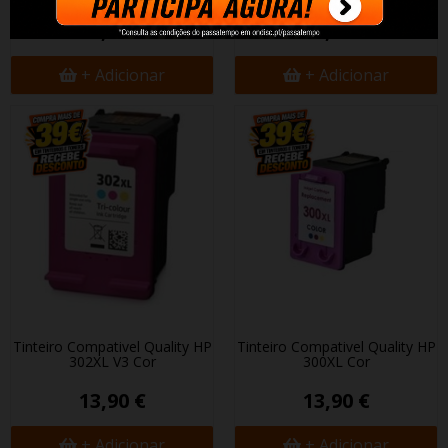
27,70 €
14,90 €
+ Adicionar
+ Adicionar
Tinteiro Compativel Quality HP
Tinteiro Compativel Quality HP
302XL V3 Cor
300XL Cor
13,90 €
13,90 €
+ Adicionar
+ Adicionar