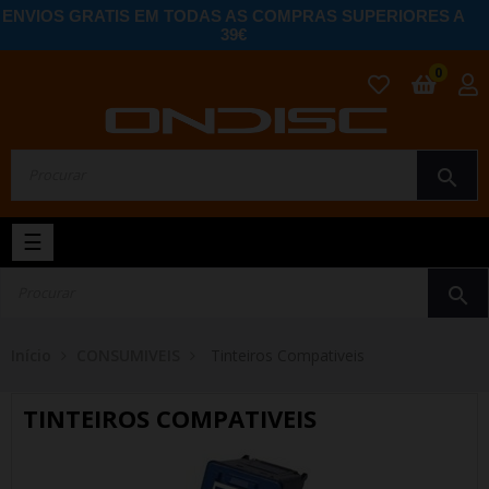
ENVIOS GRATIS EM TODAS AS COMPRAS SUPERIORES A
39€
0
search
Toggle
☰
navigation
search
Início
CONSUMIVEIS
Tinteiros Compativeis
TINTEIROS COMPATIVEIS