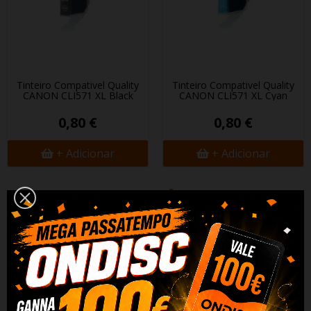
Tinteiro Compativel Quality
Tinteiro Compativel Quality
CANON CLI571 XL Black
CANON CLI571 XL Cyan
0,80 €
0,80 €
+ Adicionar
+ Adicionar
DESCRIÇÃO
DADOS DO PRODUTO
REVIEWS