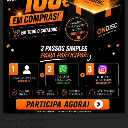
Tinteiro Compatível de Alta Qualidade Canon CLI571 XL YELLOW
Capacidade: 11 ml
Desfrute da mesma qualidade por um preço inferior e um
desempenho superior em termos de número de impressões.
Graças à sua alta capacidade, este tinteiro permitirá imprimir
mais páginas sem ter que troca-las. Além disso o custo por
página é mais barato e por ser Quality, terá qualidade e excelente
desempenho por um preço menor.
Este tinteiro é compatível com as seguintes impressoras:
Canon Pixma MG 5750
Canon Pixma MG 5751
Canon Pixma MG 5752
Canon Pixma MG 5753
Canon Pixma MG 6850
Canon Pixma MG 6851
Canon Pixma MG 6852