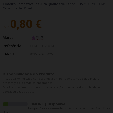
Tinteiro Compatível de Alta Qualidade Canon CLI571 XL YELLOW
Capacidade: 11 ml
0,80 €
PVP:
Marca
Referência
COMPCLI571XLM
EAN13
8435490638426
Disponibilidade do Produto
Prazo abaixo indicado corresponde a um período estimado que inclui a
preparação e o envio da encomenda.
Este Prazo estimado poderá sofrer alterações mediante disponibilidade ou
épocas sujeitas a atraso.
ONLINE | Disponivel
Tempo Processamento Logístico para Envio: 1 a 3 Dias
Uteis