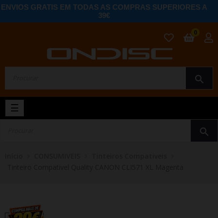
ENVIOS GRATIS EM TODAS AS COMPRAS SUPERIORES A
39€
0
search
Toggle
☰
navigation
search
Início
CONSUMIVEIS
Tinteiros Compativeis
Tinteiro Compativel Quality CANON CLI571 XL Magenta