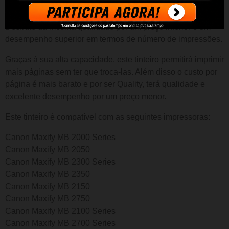
Capacidade: 11.5 ml
Desfrute da mesma qualidade por um preço inferior e um
desempenho superior em termos de número de impressões.
Graças à sua alta capacidade, este tinteiro permitirá imprimir
mais páginas sem ter que troca-las. Além disso o custo por
página é mais barato e por ser Quality, terá qualidade e
excelente desempenho por um preço menor.
Este tinteiro é compatível com as seguintes impressoras:
Canon Maxify MB 2000 Series
Canon Maxify MB 2050
Canon Maxify MB 2300 Series
Canon Maxify MB 2350
Canon Maxify MB 2150
Canon Maxify MB 2750
Canon Maxify MB 2100 Series
Canon Maxify MB 2700 Series