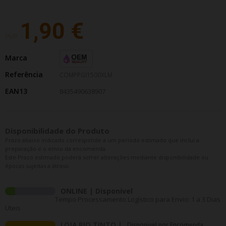
1,90 €
PVP:
Marca
Referência
COMPPGI1500XLM
EAN13
8435490638907
Disponibilidade do Produto
Prazo abaixo indicado corresponde a um período estimado que inclui a
preparação e o envio da encomenda.
Este Prazo estimado poderá sofrer alterações mediante disponibilidade ou
épocas sujeitas a atraso.
ONLINE | Disponivel
Tempo Processamento Logístico para Envio: 1 a 3 Dias
Uteis
LOJA RIO TINTO |
Disponivel por Encomenda