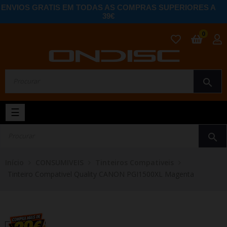
ENVIOS GRATIS EM TODAS AS COMPRAS SUPERIORES A
39€
0
search
Toggle
☰
navigation
search
Início
CONSUMIVEIS
Tinteiros Compativeis
Tinteiro Compativel Quality CANON PGI1500XL Magenta