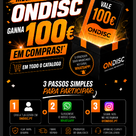
Tinteiro Compativel Quality
Tinteiro Compativel Quality
CANON PGI1500XL Cyan
CANON PGI1500XL Black
1,90 €
1,90 €
+ Adicionar
+ Adicionar
DESCRIÇÃO
DADOS DO PRODUTO
REVIEWS
Tinteiro Compativel QUALITY Cannon PGI1500XL Magenta