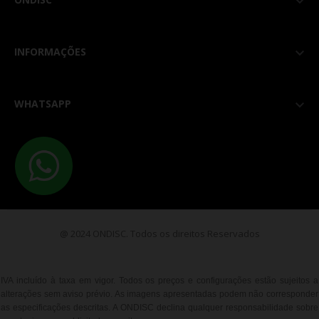

INFORMAÇÕES

WHATSAPP

@ 2024 ONDISC. Todos os direitos Reservados
IVA incluído à taxa em vigor. Todos os preços e configurações estão sujeitos a
alterações sem aviso prévio. As imagens apresentadas podem não corresponder
as especificações descritas. A ONDISC declina qualquer responsabilidade sobre