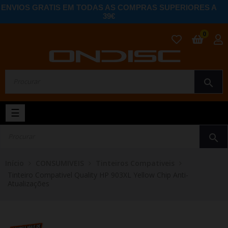
ENVIOS GRATIS EM TODAS AS COMPRAS SUPERIORES A
39€
0
search
Toggle
☰
navigation
search
Início
CONSUMIVEIS
Tinteiros Compativeis
Tinteiro Compativel Quality HP 903XL Yellow Chip Anti-
Atualizações