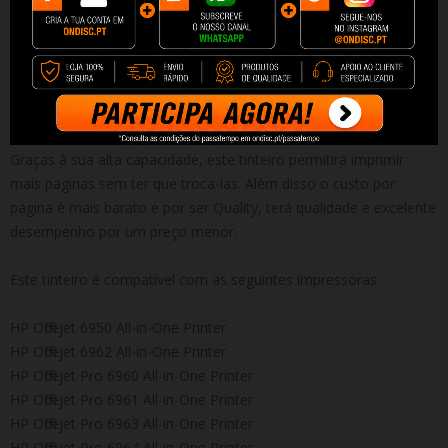
Tinteiro Compatível de Alta Qualidade HP 903XL V10 YELLOW
Anti-Atualizações
Desfrute da mesma qualidade por um preço inferior e um
desempenho superior em termos de numero de impressões.
Graças à sua alta capacidade, este tinteiro permitirá imprimir
mais paginas sem ter que troca-las. Além disso o custo por
pagina é mais barato e por ser Quality, terá qualidade e excelente
desempenho por um preço menor.
Este tinteiro é compatível com as seguintes impressoras:
HP Officejet 6950 All-in-One Printer
HP Officejet 6962 All-in-One Printer
HP Officejet Pro 6960 All-in-One Printer
HP Officejet Pro 6961 All-in-One Printer
HP Officejet Pro 6963 All-in-One Printer
HP Officejet Pro 6964 All-in-One Printer