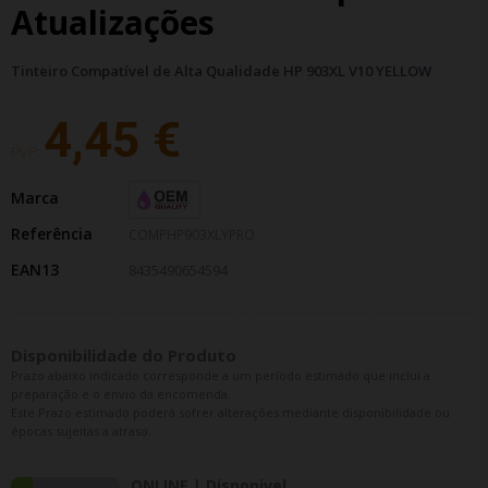
Atualizações
Tinteiro Compatível de Alta Qualidade HP 903XL V10 YELLOW
4,45 €
PVP:
Marca
Referência
COMPHP903XLYPRO
EAN13
8435490654594
Disponibilidade do Produto
Prazo abaixo indicado corresponde a um período estimado que inclui a
preparação e o envio da encomenda.
Este Prazo estimado poderá sofrer alterações mediante disponibilidade ou
épocas sujeitas a atraso.
ONLINE | Disponivel