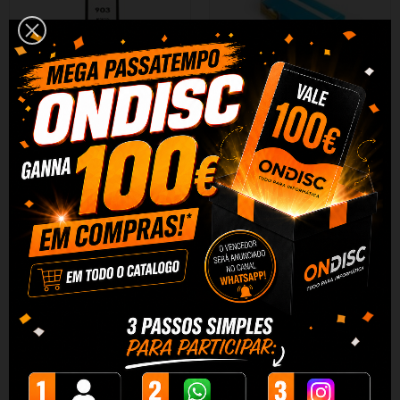
Tinteiro Compativel Quality HP
Tinteiro Compativel Quality HP
903XL 907XL...
903XL Cyan Chip...
5,90 €
4,45 €
+ Adicionar
+ Adicionar
DESCRIÇÃO
DADOS DO PRODUTO
REVIEWS