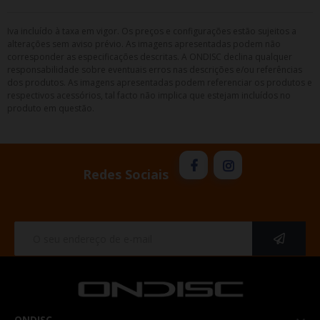
Iva incluído à taxa em vigor. Os preços e configurações estão sujeitos a
alterações sem aviso prévio. As imagens apresentadas podem não
corresponder as especificações descritas. A ONDISC declina qualquer
responsabilidade sobre eventuais erros nas descrições e/ou referências
dos produtos. As imagens apresentadas podem referenciar os produtos e
respectivos acessórios, tal facto não implica que estejam incluídos no
produto em questão.
Redes Sociais
ONDISC