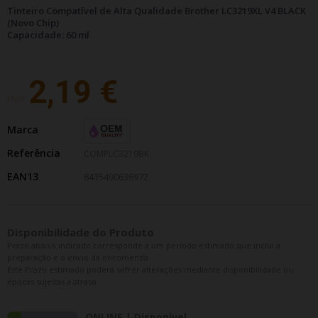
Tinteiro Compatível de Alta Qualidade Brother LC3219XL V4 BLACK
(Novo Chip)
Capacidade: 60 ml
2,19 €
PVP:
Marca
Referência
COMPLC3219BK
EAN13
8435490636972
Disponibilidade do Produto
Prazo abaixo indicado corresponde a um período estimado que inclui a
preparação e o envio da encomenda.
Este Prazo estimado poderá sofrer alterações mediante disponibilidade ou
épocas sujeitas a atraso.
ONLINE | Disponivel