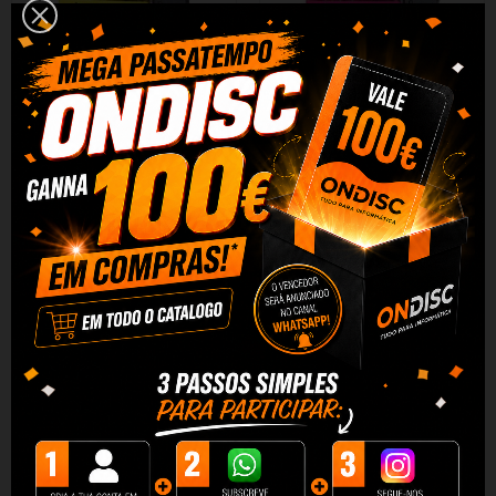
Tinteiro Compativel Quality
Tinteiro Compativel Quality
BROTHER LC3219XL V4...
BROTHER LC3219XL V4...
1,79 €
1,79 €
+ Adicionar
+ Adicionar
DESCRIÇÃO
DADOS DO PRODUTO
REVIEWS