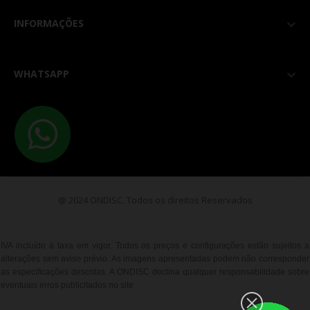
INFORMAÇÕES

WHATSAPP

@ 2024 ONDISC. Todos os direitos Reservados
IVA incluído à taxa em vigor. Todos os preços e configurações estão sujeitos a
alterações sem aviso prévio. As imagens apresentadas podem não corresponder
as especificações descritas. A ONDISC declina qualquer responsabilidade sobre
eventuais erros publicitados no site