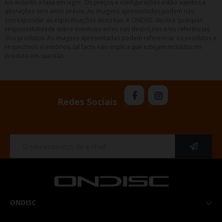
Iva incluído à taxa em vigor. Os preços e configurações estão sujeitos a
alterações sem aviso prévio. As imagens apresentadas podem não
corresponder as especificações descritas. A ONDISC declina qualquer
responsabilidade sobre eventuais erros nas descrições e/ou referências
dos produtos. As imagens apresentadas podem referenciar os produtos e
respectivos acessórios, tal facto não implica que estejam incluídos no
produto em questão.
Redes Sociais
ONDISC
