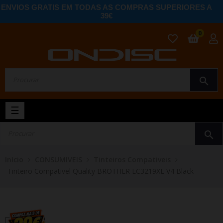
ENVIOS GRATIS EM TODAS AS COMPRAS SUPERIORES A
39€
0
search
Toggle
☰
navigation
search
Início
CONSUMIVEIS
Tinteiros Compativeis
Tinteiro Compativel Quality BROTHER LC3219XL V4 Black