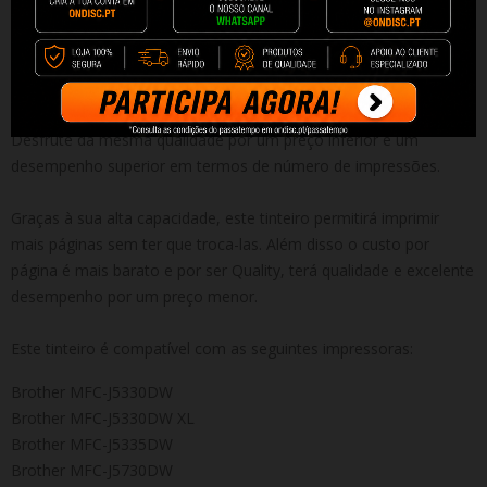
Tinteiro Compatível de Alta Qualidade Brother LC3219XL V4
BLACK (Novo Chip)
Capacidade: 60 ml
Desfrute da mesma qualidade por um preço inferior e um
desempenho superior em termos de número de impressões.
Graças à sua alta capacidade, este tinteiro permitirá imprimir
mais páginas sem ter que troca-las. Além disso o custo por
página é mais barato e por ser Quality, terá qualidade e excelente
desempenho por um preço menor.
Este tinteiro é compatível com as seguintes impressoras:
Brother MFC-J5330DW
Brother MFC-J5330DW XL
Brother MFC-J5335DW
Brother MFC-J5730DW