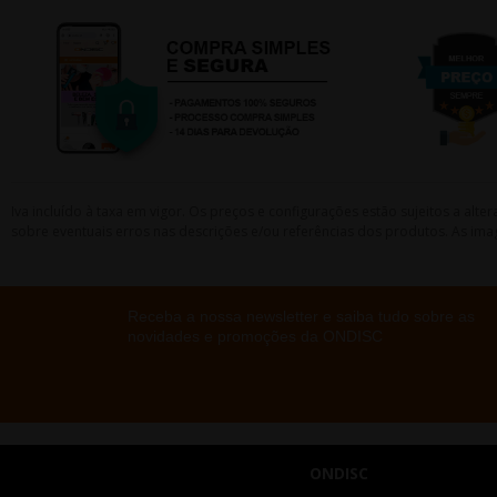
Iva incluído à taxa em vigor. Os preços e configurações estão sujeitos a a
sobre eventuais erros nas descrições e/ou referências dos produtos. As ima
Receba a nossa newsletter e saiba tudo sobre as
novidades e promoções da ONDISC
ONDISC