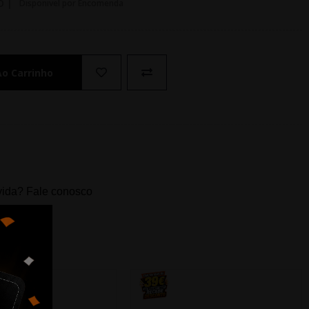
O |
Disponivel por Encomenda
Ao Carrinho
ida? Fale conosco