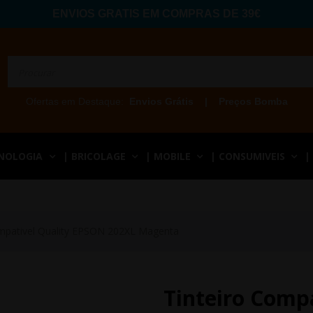
ENVIOS GRATIS EM COMPRAS DE 39€
Ofertas em Destaque:
Envios Grátis
|
Preços Bomba
CNOLOGIA
| BRICOLAGE
| MOBILE
| CONSUMIVEIS
|
ompativel Quality EPSON 202XL Magenta
Tinteiro Comp