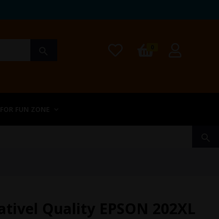
0
search
 FOR FUN ZONE
search
ativel Quality EPSON 202XL