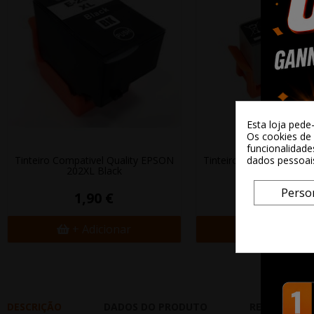
Esta loja pede
Os cookies de 
funcionalidade
Tinteiro Compativel Quality EPSON
Tinteiro Compativel Qua
dados pessoai
202XL Black
202XL Black...
Perso
1,90 €
1,45 €
+ Adicionar
+ Adicion
DESCRIÇÃO
DADOS DO PRODUTO
REVIEWS