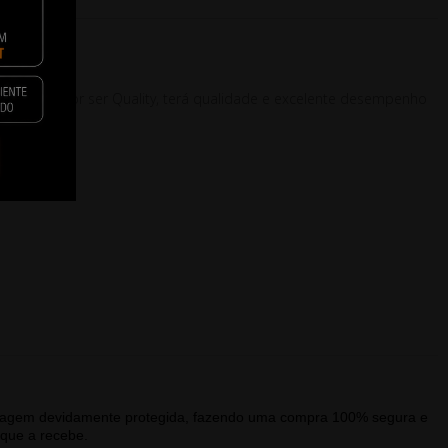
s barato e por ser Quality, terá qualidade e excelente desempenho
alagem devidamente protegida, fazendo uma compra 100% segura e
que a recebe.