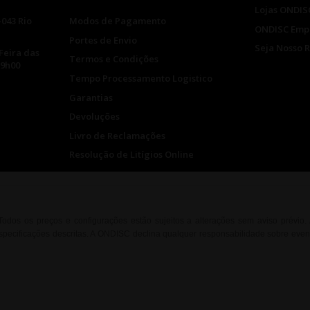
Lojas ONDIS
-043 Rio
Modos de Pagamento
ONDISC Emp
Portes de Envio
Seja Nosso 
Feira das
Termos e Condições
19h00
Tempo Processamento Logistico
Garantias
Devoluções
Livro de Reclamações
Resolução de Litígios Online
. Todos os preços e configurações estão sujeitos a alterações sem aviso prévio
ecificações descritas. A ONDISC declina qualquer responsabilidade sobre event