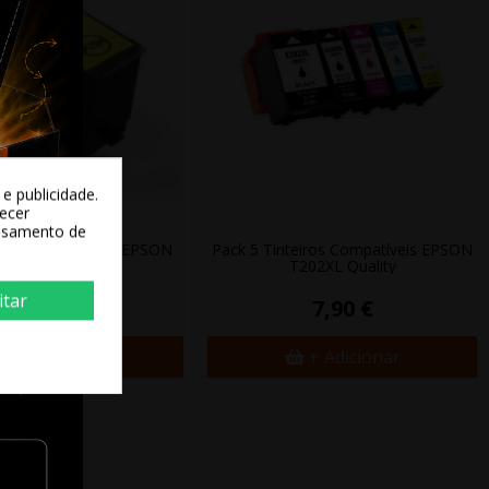
e publicidade.
recer
essamento de
Compativel Quality EPSON
Pack 5 Tinteiros Compatíveis EPSON
202XL Yellow
T202XL Quality
itar
1,45 €
7,90 €
+ Adicionar
+ Adicionar