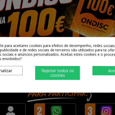
-te para aceitares cookies para efeitos de desempenho, redes sociais 
publicidade e de redes sociais de terceiros são utilizados para te ofe
s sociais e anúncios personalizados. Aceitas estes cookies e o proc
lity EPSON
Tinteiro Compativel Quality EPSON
Tinteiro 
s envolvidos?
202XL Cyan
nalizar
Rejeitar todos os
Ace
1,45 €
cookies
ar
+ Adicionar