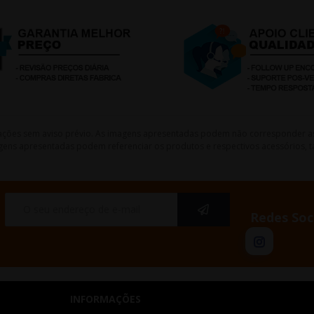
lterações sem aviso prévio. As imagens apresentadas podem não corresponder a
gens apresentadas podem referenciar os produtos e respectivos acessórios, ta
Redes Soc
INFORMAÇÕES