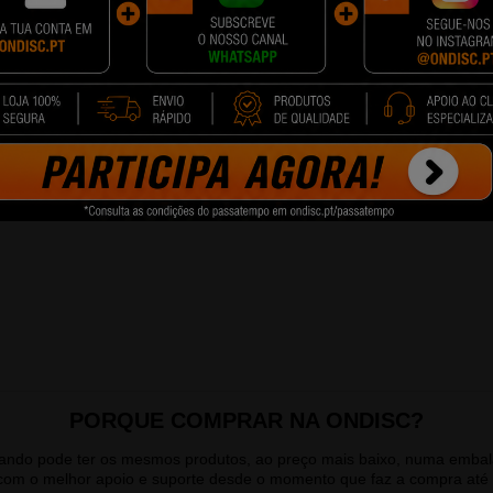
penho superior em termos de numero de impressões.
s paginas sem ter que troca-las. Além disso o custo por pagina é mai
PORQUE COMPRAR NA ONDISC?
quando pode ter os mesmos produtos, ao preço mais baixo, numa emb
 com o melhor apoio e suporte desde o momento que faz a compra até 