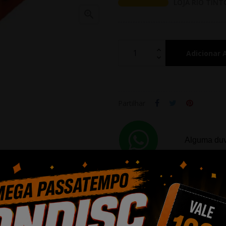
LOJA RIO TINT

Adicionar 
Partilhar
Alguma duv
PRODUTOS RELACIONADOS