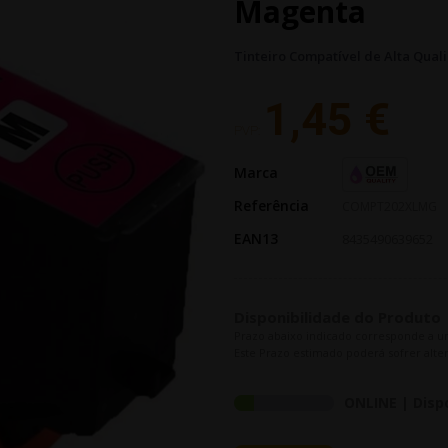
Magenta
Tinteiro Compatível de Alta Qu
1,45 €
PVP:
Marca
Referência
COMPT202XLMG
EAN13
8435490639652
Disponibilidade do Produto
Prazo abaixo indicado corresponde a u
Este Prazo estimado poderá sofrer alter
ONLINE | Disp