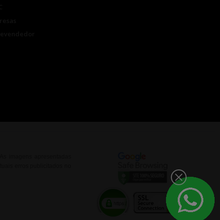
C
resas
Revendedor
. As imagens apresentadas
uais erros publicitados no