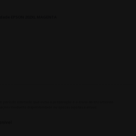
alidade EPSON 202XL MAGENTA
m período estimado que inclui a preparação e o envio da encomenda.
ações mediante disponibilidade ou épocas sujeitas a atraso.
onivel