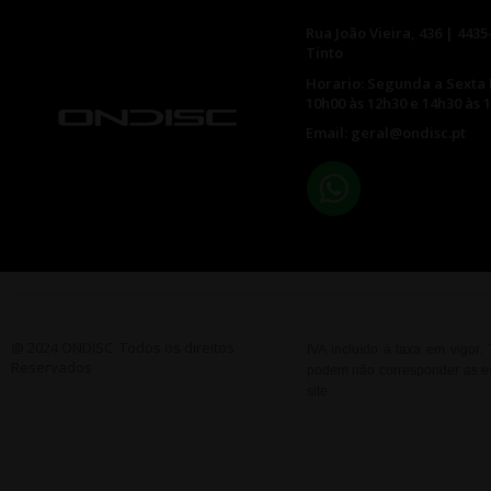
Rua João Vieira, 436 | 4435
Tinto
Horario: Segunda a Sexta 
10h00 às 12h30 e 14h30 às 
Email: geral@ondisc.pt
@ 2024 ONDISC. Todos os direitos
IVA incluído à taxa em vigor
Reservados
podem não corresponder as esp
site