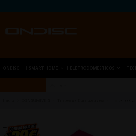
ONDISC
| SMART HOME
| ELETRODOMESTICOS
| TE
Início
CONSUMIVEIS
Tinteiros Compativeis
Tinteiro C