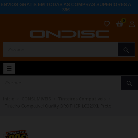
ENVIOS GRATIS EM TODAS AS COMPRAS SUPERIORES A
39€
0
search
Toggle
☰
navigation
search
Início
CONSUMIVEIS
Tinteiros Compativeis
Tinteiro Compativel Quality BROTHER LC229XL Preto