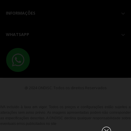
INFORMAÇÕES

WHATSAPP

@ 2024 ONDISC. Todos os direitos Reservados
IVA incluído à taxa em vigor. Todos os preços e configurações estão sujeitos a
alterações sem aviso prévio. As imagens apresentadas podem não corresponder
as especificações descritas. A ONDISC declina qualquer responsabilidade sobre
eventuais erros publicitados no site