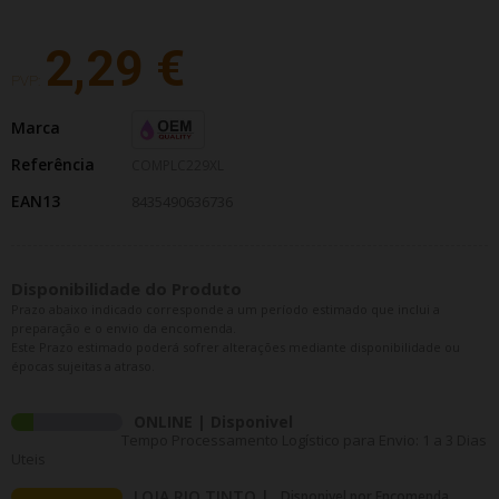
2,29 €
PVP:
Marca
Referência
COMPLC229XL
EAN13
8435490636736
Disponibilidade do Produto
Prazo abaixo indicado corresponde a um período estimado que inclui a
preparação e o envio da encomenda.
Este Prazo estimado poderá sofrer alterações mediante disponibilidade ou
épocas sujeitas a atraso.
ONLINE | Disponivel
Tempo Processamento Logístico para Envio: 1 a 3 Dias
Uteis
LOJA RIO TINTO |
Disponivel por Encomenda