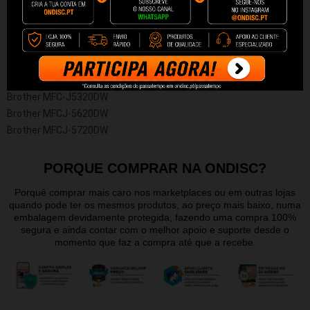
Compatível com:
Brother MFCJ5320DW
Brother MFCJ5620DW
Brother MFCJ5720DW
Brother MFC-J5320DW
Brother MFCJ-5620DW
Brother MFCJ-5720DW
PORQUE COMPRAR NA ONDISC?
Porquê comprar mais caro nos marketplaces ou em outras lojas
quando pode ter os mesmos produtos, ao preço mais baixo, numa
embalagem devidamente protegida, fazendo uma compra 100%
segura e ainda contar com o melhor apoio e suporte desde o
momento que faz a compra até que a recebe.