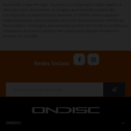
Iva incluído à taxa em vigor. Os preços e configurações estão sujeitos a
alterações sem aviso prévio. As imagens apresentadas podem não
corresponder as especificações descritas. A ONDISC declina qualquer
responsabilidade sobre eventuais erros nas descrições e/ou referências
dos produtos. As imagens apresentadas podem referenciar os produtos e
respectivos acessórios, tal facto não implica que estejam incluídos no
produto em questão.
Redes Sociais
ONDISC
