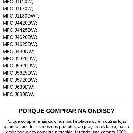
MFC J1150W;
MFC J1170W;
MFC J1180DWT;
MFC J4420DW;
MFC J4425DW;
MFC J4620DW;
MFC J4625DW;
MFC J480DW;
MFC J5320DW;
MFC J5620DW;
MFC J5625DW;
MFC J5720DW;
MFC J680DW;
MFC J880DW.
PORQUE COMPRAR NA ONDISC?
Porquê comprar mais caro nos marketplaces ou em outras lojas
quando pode ter os mesmos produtos, ao preço mais baixo, numa
embalagem devidamente protegida, fazendo uma compra 100%