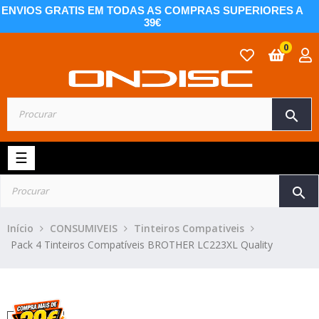
ENVIOS GRATIS EM TODAS AS COMPRAS SUPERIORES A
39€
0
search
Toggle
☰
navigation
search
Início
CONSUMIVEIS
Tinteiros Compativeis
Pack 4 Tinteiros Compatíveis BROTHER LC223XL Quality