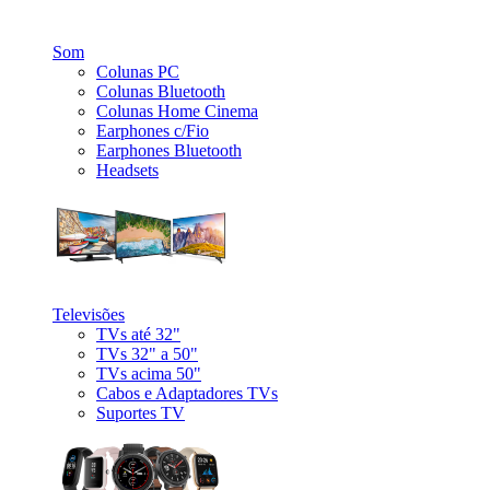
_
Som
Colunas PC
Colunas Bluetooth
Colunas Home Cinema
Earphones c/Fio
Earphones Bluetooth
Headsets
_
Televisões
TVs até 32"
TVs 32" a 50"
TVs acima 50"
Cabos e Adaptadores TVs
Suportes TV