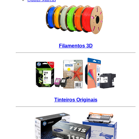
_
Filamentos 3D
_
Tinteiros Originais