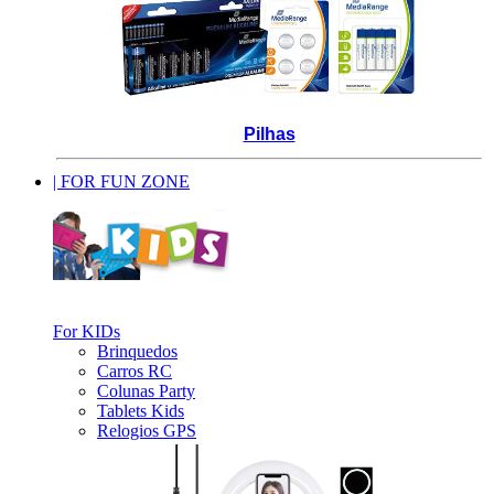
_
Pilhas
| FOR FUN ZONE
_
For KIDs
Brinquedos
Carros RC
Colunas Party
Tablets Kids
Relogios GPS