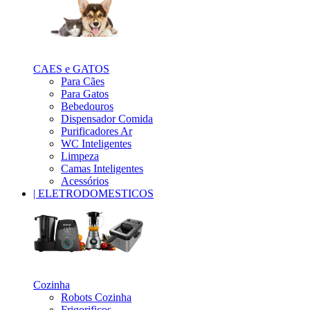
_
CAES e GATOS
Para Cães
Para Gatos
Bebedouros
Dispensador Comida
Purificadores Ar
WC Inteligentes
Limpeza
Camas Inteligentes
Acessórios
| ELETRODOMESTICOS
_
Cozinha
Robots Cozinha
Frigorificos