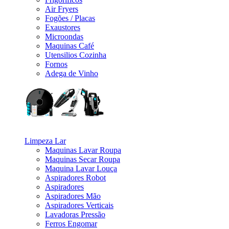
Air Fryers
Fogões / Placas
Exaustores
Microondas
Maquinas Café
Utensilios Cozinha
Fornos
Adega de Vinho
_
Limpeza Lar
Maquinas Lavar Roupa
Maquinas Secar Roupa
Maquina Lavar Louça
Aspiradores Robot
Aspiradores
Aspiradores Mão
Aspiradores Verticais
Lavadoras Pressão
Ferros Engomar