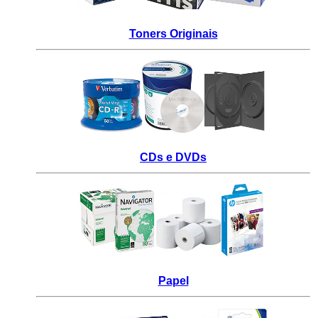
_
Toners Originais
_
CDs e DVDs
_
Papel