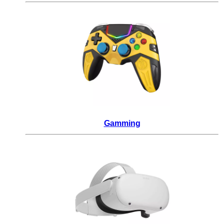
_
Gamming