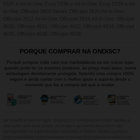
5535 e-All-in-One; Envy 5536 e-All-in-One; Envy 5539 e-All-
in-One; Officejet 2600 Series; Officejet 2620 All-in-One;
Officejet 2622 All-in-One; Officejet 2624 All-in-One; Officejet
4630; Officejet 4631; Officejet 4632; Officejet 4634; Officejet
4635; Officejet 4636; Officejet 4639.
PORQUE COMPRAR NA ONDISC?
Porquê comprar mais caro nos marketplaces ou em outras lojas
quando pode ter os mesmos produtos, ao preço mais baixo, numa
embalagem devidamente protegida, fazendo uma compra 100%
segura e ainda contar com o melhor apoio e suporte desde o
momento que faz a compra até que a recebe.
Iva incluído à taxa em vigor. Os preços e configurações estão sujeitos a
alterações sem aviso prévio. As imagens apresentadas podem não
corresponder as especificações descritas. A ONDISC declina qualquer
responsabilidade sobre eventuais erros nas descrições e/ou referências