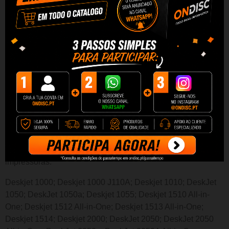
Desfrute da mesma qualidade por um preço inferior e um
desempenho superior em termos de número de impressões.
Graças à sua alta capacidade, estes tinteiros permitem
imprimir mais páginas sem ter que troc
ar mais vezes
. Além
disso o custo por página é mais barato e por ser Quality, terá
qualidade e excelente desempenho por um preço menor.
Conteúdo:
1 tinteiro 301XL Preto
1 tinteiro 301XL Tricolor
Estes tinteiros são compatíveis com as seguintes
impressoras:
Deskjet 1000; Deskjet 1000 J110A; Deskjet 1010; DeskJet
1050; DeskJet 1050a; Deskjet 1055; Deskjet 1510 All-in-
One; Deskjet 1512 All-in-One; Deskjet 1513 All-in-One;
Deskjet 1514; Deskjet 2000; DeskJet 2050; DeskJet 2050