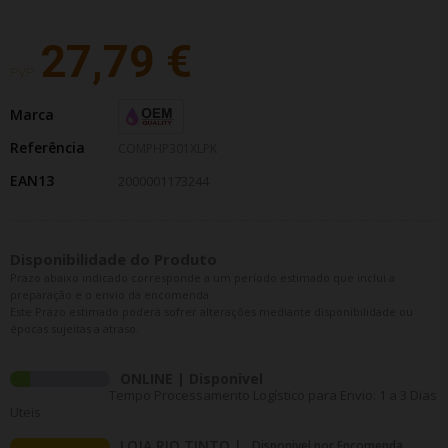
27,79 €
PVP:
Marca
Referência
COMPHP301XLPK
EAN13
2000001173244
Disponibilidade do Produto
Prazo abaixo indicado corresponde a um período estimado que inclui a
preparação e o envio da encomenda.
Este Prazo estimado poderá sofrer alterações mediante disponibilidade ou
épocas sujeitas a atraso.
ONLINE | Disponivel
Tempo Processamento Logístico para Envio: 1 a 3 Dias
Uteis
LOJA RIO TINTO |
Disponivel por Encomenda