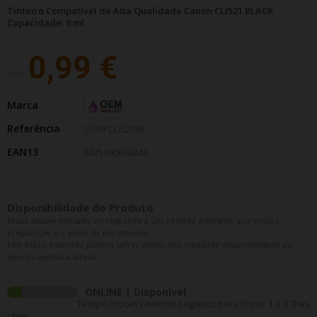
Tinteiro Compatível de Alta Qualidade Canon CLI521 BLACK
Capacidade: 9 ml
0,99 €
PVP:
Marca
Referência
COMPCLI521BK
EAN13
8435490638242
Disponibilidade do Produto
Prazo abaixo indicado corresponde a um período estimado que inclui a
preparação e o envio da encomenda.
Este Prazo estimado poderá sofrer alterações mediante disponibilidade ou
épocas sujeitas a atraso.
ONLINE | Disponivel
Tempo Processamento Logístico para Envio: 1 a 3 Dias
Uteis