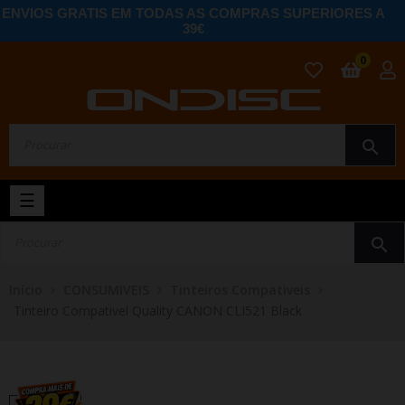
ENVIOS GRATIS EM TODAS AS COMPRAS SUPERIORES A
39€
0
search
Toggle
☰
navigation
search
Início
CONSUMIVEIS
Tinteiros Compativeis
Tinteiro Compativel Quality CANON CLI521 Black