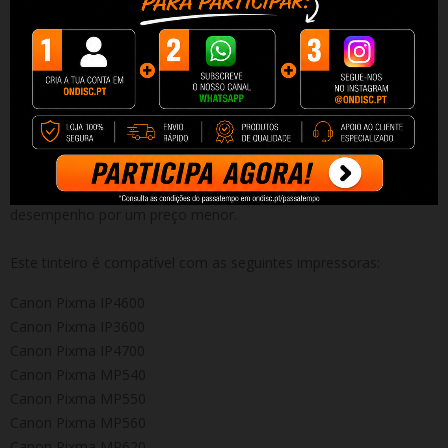
Tinteiro Compatível de Alta Qualidade Canon CLI521 BLACK
Capacidade: 9 ml
Desfrute da mesma qualidade por um preço inferior e um
desempenho superior em termos de número de impressões.
Graças à sua alta capacidade, este tinteiro permitirá imprimir
mais páginas sem ter que troca-las. Além disso o custo por
página é mais barato e por ser Quality, terá qualidade e excelente
desempenho por um preço menor.
Este tinteiro é compatível com as seguintes impressoras:
Canon Pixma IP4600
Canon Pixma IP3600
Canon Pixma IP4700
Canon Pixma MP540
Canon Pixma MP550
Canon Pixma MP560
Canon Pixma MP620