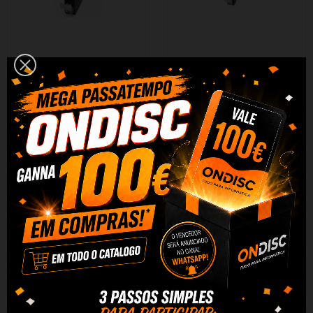
Tinteiro Compativel Quality
Tinteiro Compativel Quality
CANON CLI521 Cyan
CANON CLI521 Grey
0,99 €
0,99 €
+ Adicionar
+ Adicionar
DESCRIÇÃO
DADOS DO PRODUTO
REVIEWS