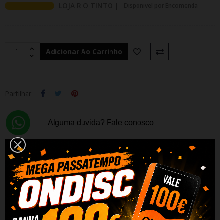
LOJA RIO TINTO |
Disponivel por Encomenda
Adicionar Ao Carrinho
Partilhar
Alguma duvida? Fale conosco
DESCRIÇÃO
DADOS DO PRODUTO
REVIEWS