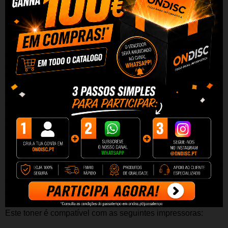
Toner
Compatível de Alta Qualidade
Capacidade: Aproximadamente 8000
páginas.
Desfrute da mesma qualidade por um preço inferior e um
desempenho superior em termos de número de impressões.
Graças à sua alta capacidade, este tinteiro permitirá imprimir
mais páginas sem ter que troca-las. Além disso o custo por
página é mais barato e por ser Quality, terá qualidade e
excelente desempenho por um preço menor.
Este t
oner
é compatível com as seguintes impressoras: