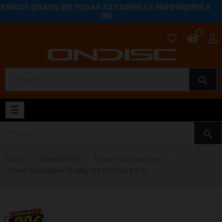
ENVIOS GRATIS EM TODAS AS COMPRAS SUPERIORES A
39€
0
search
Toggle
☰
navigation
search
Início
CONSUMIVEIS
Toners Compativeis
Toner Compativel Quality HP C9723A 641A