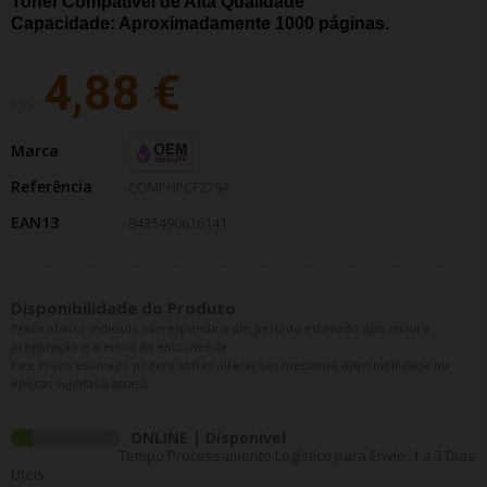
Toner
Compatível de Alta Qualidade
Capacidade: Aproximadamente 1000
páginas.
4,88 €
PVP:
Marca
Referência
COMPHPCF279A
EAN13
8435490616141
Disponibilidade do Produto
Prazo abaixo indicado corresponde a um período estimado que inclui a
preparação e o envio da encomenda.
Este Prazo estimado poderá sofrer alterações mediante disponibilidade ou
épocas sujeitas a atraso.
ONLINE | Disponivel
Tempo Processamento Logístico para Envio: 1 a 3 Dias
Uteis