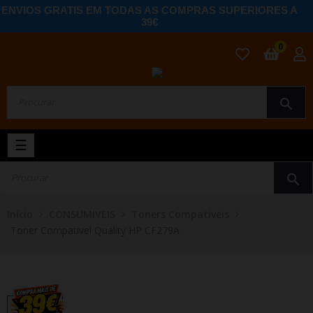
ENVIOS GRATIS EM TODAS AS COMPRAS SUPERIORES A
39€
0
search
Toggle
☰
navigation
search
Início
CONSUMIVEIS
Toners Compativeis
Toner Compativel Quality HP CF279A