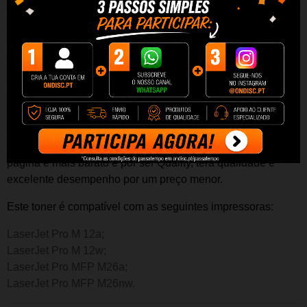
Toner
Compatível de Alta Qualidade
Capacidade: Aproximadamente 1000
páginas.
Desfrute da mesma qualidade por um preço inferior e um
desempenho superior em termos de número de impressões.
Graças à sua alta capacidade, este tinteiro permitirá imprimir
mais páginas sem ter que troca-las. Além disso o custo por
página é mais barato e por ser Quality, terá qualidade e
excelente desempenho por um preço menor.
Este t
oner
é compatível com as seguintes impressoras:
LaserJet Pro M 12a;
LaserJet Pro M 12w;
LaserJet Pro MFP M26a;
LaserJet Pro MFP M26nw.