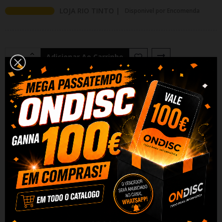
LOJA RIO TINTO |
Disponivel por Encomenda
Adicionar Ao Carrinho
Partilhar
Alguma duvida? Fale conosco
DESCRIÇÃO
DADOS DO PRODUTO
REVIEWS