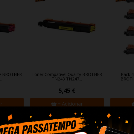
ty BROTHER
Toner Compativel Quality BROTHER
Pack 4
.
TN243 TN247...
BROTHE
5,45 €
ar
+ Adicionar