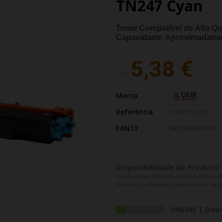
TN247 Cyan
Toner
Compatível de Alta Q
Capacidade: Aproximadame
5,38 €
PVP:
Marca
Referência
COMPTN243C
EAN13
8435490647459
Disponibilidade do Produto
Prazo abaixo indicado corresponde a u
Este Prazo estimado poderá sofrer alter
ONLINE | Disp