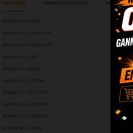
DESCRIÇÃO
DADOS DO PRODUTO
REVIEWS
Brother DCP-L3500
Brother DCP-L3510CDW
Brother DCP-L3550CDW
Brother HL-L3200
Brother HL-L3200S
Brother HL-L3210CW
Brother HL-L3230CDW
Brother HL-L3270CDW
Brother HL-L3280CDW
Brother MFC-L3700