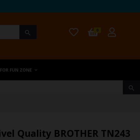
0
search
 FOR FUN ZONE
search
ivel Quality BROTHER TN243