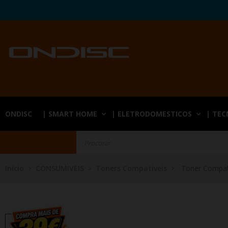
ONDISC
| SMART HOME
| ELETRODOMESTICOS
| TE
Início
CONSUMIVEIS
Toners Compativeis
Toner Compat