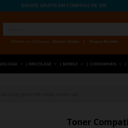
ENVIOS GRATIS EM COMPRAS DE 39€
Ofertas em Destaque:
Envios Grátis
|
Preços Bomba
CNOLOGIA
| BRICOLAGE
| MOBILE
| CONSUMIVEIS
|
ivel Quality BROTHER TN243 TN247 Cyan
Toner Compat