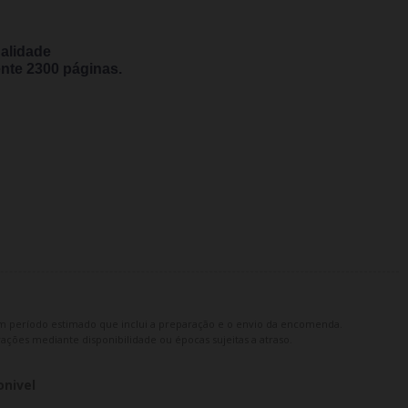
ualidade
nte 2300
páginas.
m período estimado que inclui a preparação e o envio da encomenda.
ações mediante disponibilidade ou épocas sujeitas a atraso.
onivel