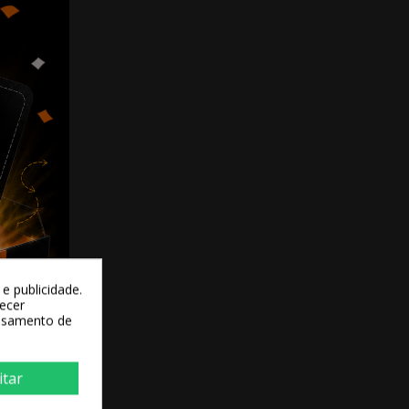
e publicidade.
recer
essamento de
itar