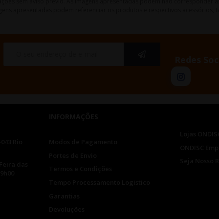
lterações sem aviso prévio. As imagens apresentadas podem não corresponder a
gens apresentadas podem referenciar os produtos e respectivos acessórios, ta
Redes Soc
INFORMAÇÕES
Lojas ONDIS
-043 Rio
Modos de Pagamento
ONDISC Emp
Portes de Envio
Seja Nosso 
Feira das
Termos e Condições
19h00
Tempo Processamento Logistico
Garantias
Devoluções