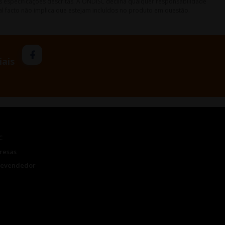
s especificações descritas. A ONDISC declina qualquer responsabilidade
l facto não implica que estejam incluídos no produto em questão.
iais
C
resas
Revendedor