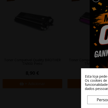
Toner Compativel Quality BROTHER
Toner Compativel Quali
TN900 Preto
TN900 Magen
8,90 €
12,88 €
Esta loja pede
Os cookies de 
+ Adicionar
+ Adicion
funcionalidade
dados pessoai
Perso