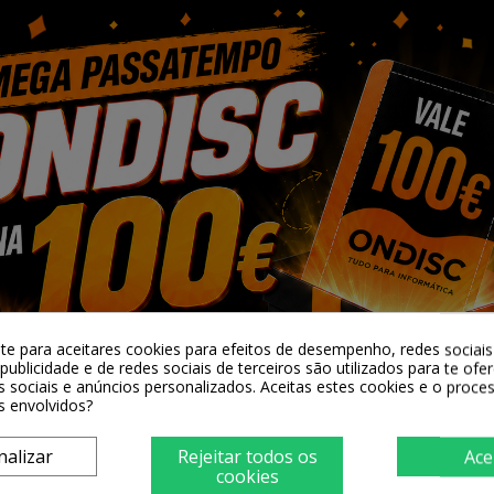
ty BROTHER
Toner Compativel Quality BROTHER
ta
TN900 Amarelo
12,88 €
-te para aceitares cookies para efeitos de desempenho, redes sociais 
publicidade e de redes sociais de terceiros são utilizados para te ofe
ar
+ Adicionar
s sociais e anúncios personalizados. Aceitas estes cookies e o proc
s envolvidos?
nalizar
Rejeitar todos os
Ace
cookies