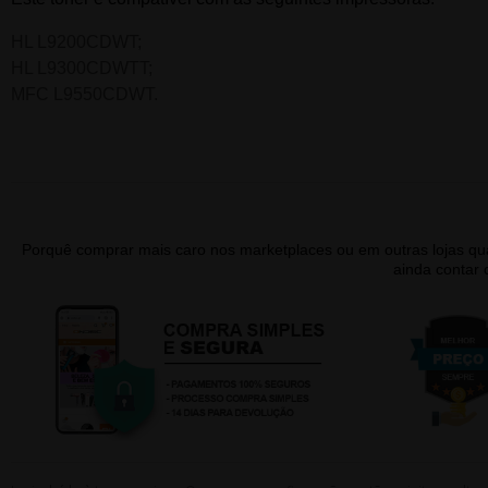
HL L9200CDWT;
HL L9300CDWTT;
MFC L9550CDWT.
Porquê comprar mais caro nos marketplaces ou em outras lojas 
ainda contar