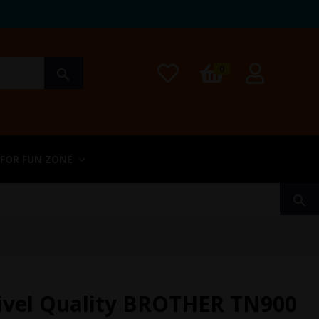
0
search
 FOR FUN ZONE
search
ivel Quality BROTHER TN900