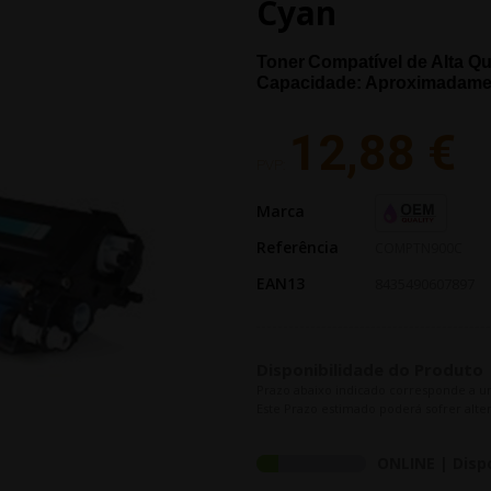
Cyan
Toner
Compatível de Alta Q
Capacidade: Aproximadame
12,88 €
PVP:
Marca
Referência
COMPTN900C
EAN13
8435490607897
Disponibilidade do Produto
Prazo abaixo indicado corresponde a u
Este Prazo estimado poderá sofrer alter
ONLINE | Disp