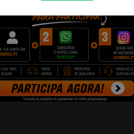
sempenho superior em termos de número de impressões.
 mais páginas sem ter que troca-las. Além disso o custo por pági