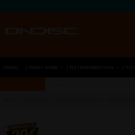
ONDISC
| SMART HOME
| ELETRODOMESTICOS
| TE
Início
CONSUMIVEIS
Toners Compativeis
Toner Compat