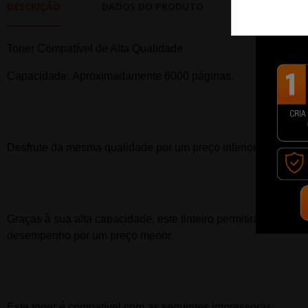
DESCRIÇÃO
DADOS DO PRODUTO
REVIEWS
T
oner
Compatível de Alta Qualidade
Capacidade:
Aproximadamente 6000
páginas.
Desfrute da mesma qualidade por um preço inferior e um de
Graças à sua alta capacidade, este tinteiro permitirá imprimir
desempenho por um preço menor.
Este t
oner
é compatível com as seguintes impressoras: