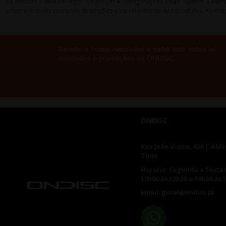
Iva incluído à taxa em vigor. Os preços e configurações estão sujeitos a a
sobre eventuais erros nas descrições e/ou referências dos produtos. As ima
Receba a nossa newsletter e saiba tudo sobre as
novidades e promoções da ONDISC
ONDISC
Rua João Vieira, 436 | 4435
Tinto
Horario: Segunda a Sexta 
10h00 às 12h30 e 14h30 às 
Email: geral@ondisc.pt