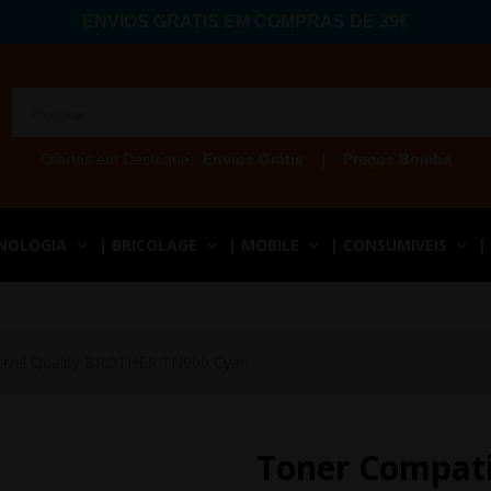
ENVIOS GRATIS EM COMPRAS DE 39€
Ofertas em Destaque:
Envios Grátis
|
Preços Bomba
CNOLOGIA
| BRICOLAGE
| MOBILE
| CONSUMIVEIS
|
ivel Quality BROTHER TN900 Cyan
Toner Compat