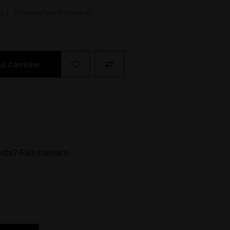
O |
Disponivel por Encomenda
Ao Carrinho
ida? Fale conosco