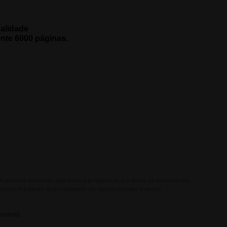
ualidade
nte 6000
páginas.
m período estimado que inclui a preparação e o envio da encomenda.
ações mediante disponibilidade ou épocas sujeitas a atraso.
onivel