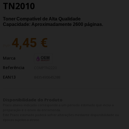
TN2010
Toner
Compatível de Alta Qualidade
Capacidade: Aproximadamente 2600
páginas.
4,45 €
PVP:
Marca
Referência
COMPTN2220
EAN13
8435490645288
Disponibilidade do Produto
Prazo abaixo indicado corresponde a um período estimado que inclui a
preparação e o envio da encomenda.
Este Prazo estimado poderá sofrer alterações mediante disponibilidade ou
épocas sujeitas a atraso.