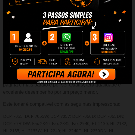
REVIEWS
T
oner
Compatível de Alta Qualidade
Capacidade:
Aproximadamente 2600
páginas.
Desfrute da mesma qualidade por um preço inferior e um
desempenho superior em termos de número de impressões.
Graças à sua alta capacidade, este tinteiro permitirá imprimir
mais páginas sem ter que troca-las. Além disso o custo por
página é mais barato e por ser Quality, terá qualidade e
excelente desempenho por um preço menor.
Este t
oner
é compatível com as seguintes impressoras:
DCP 7055; DCP 7055W; DCP 7057; DCP 7060D; DCP 7065DN;
DCP 7070DW; Fax 2840; Fax 2845; Fax 2940; HL 2130; HL 2132;
HL 2135; HL 2135W; HL 2240; HL 2240D; HL 2250DN; HL