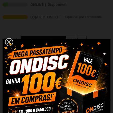
ONLINE | Disponivel
LOJA RIO TINTO |
Disponivel por Encomenda
Adicionar Ao Carrinho
Partilhar
Alguma duvida? Fale conosco
DESCRIÇÃO
DADOS DO PRODUTO