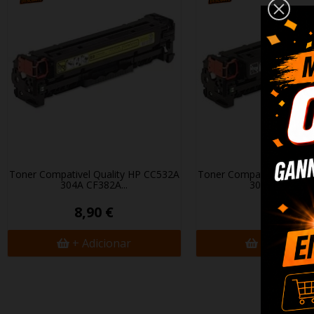
Toner Compativel Quality HP CC532A
Toner Compativel Qualit
304A CF382A...
304A CF380X..
8,90 €
8,90 €
+ Adicionar
+ Adicion