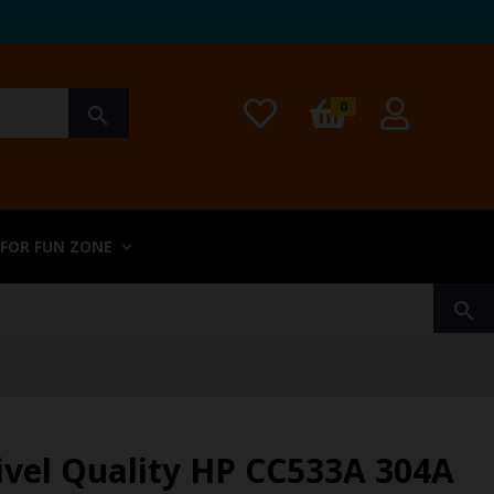
0
search
 FOR FUN ZONE
search
vel Quality HP CC533A 304A