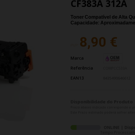
CF383A 312A
Toner
Compatível de Alta Q
Capacidade: Aproximadame
8,90 €
PVP:
Marca
Referência
COMPCC533A
EAN13
8435490646612
Disponibilidade do Produto
Prazo abaixo indicado corresponde a u
Este Prazo estimado poderá sofrer alter
ONLINE | Disp
Tempo Processament