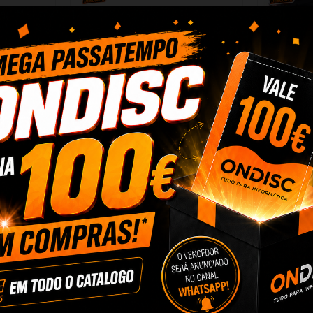
y HP CC530A
Toner Compativel Quality HP CC531A
Pack 4 
.
304A CF381A...
CC5
8,90 €
ar
+ Adicionar