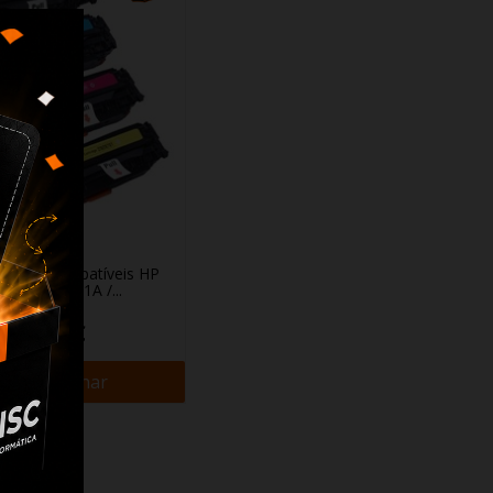
Toners Compatíveis HP
30A / CC531A /...
34,90 €
+ Adicionar