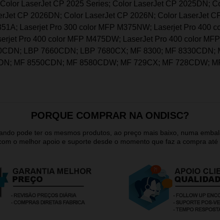
Color LaserJet CP 2025 Series; Color LaserJet CP 2025DN; Co
erJet CP 2026DN; Color LaserJet CP 2026N; Color LaserJet CP
351A; Laserjet Pro 300 color MFP M375NW; Laserjet Pro 400 c
erjet Pro 400 color MFP M475DW; LaserJet Pro 400 color MFP
10CDN; LBP 7660CDN; LBP 7680CX; MF 8300; MF 8330CDN; 
CDN; MF 8550CDN; MF 8580CDW; MF 729CX; MF 728CDW; M
PORQUE COMPRAR NA ONDISC?
quando pode ter os mesmos produtos, ao preço mais baixo, numa emb
 com o melhor apoio e suporte desde o momento que faz a compra até 