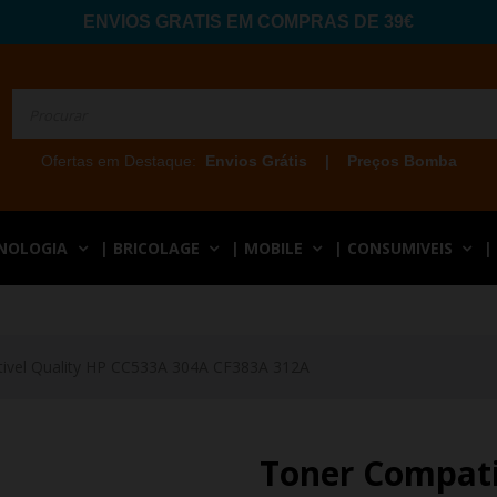
ENVIOS GRATIS EM COMPRAS DE 39€
Ofertas em Destaque:
Envios Grátis
|
Preços Bomba
CNOLOGIA
| BRICOLAGE
| MOBILE
| CONSUMIVEIS
|
ivel Quality HP CC533A 304A CF383A 312A
Toner Compati