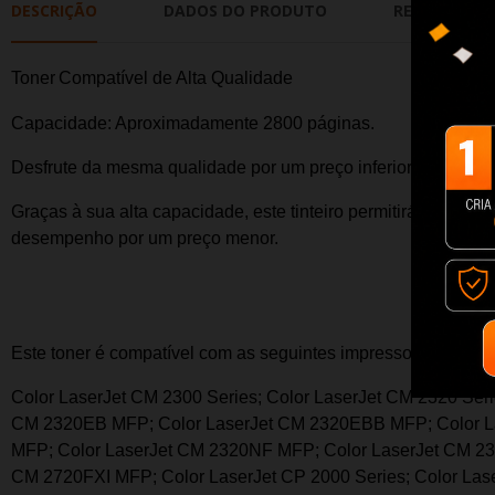
DESCRIÇÃO
DADOS DO PRODUTO
REVIEWS
Toner
Compatível de Alta Qualidade
Capacidade: Aproximadamente 2800
páginas.
Desfrute da mesma qualidade por um preço inferior e um de
Graças à sua alta capacidade, este tinteiro permitirá imprimir
desempenho por um preço menor.
Este t
oner
é compatível com as seguintes impressoras:
Color LaserJet CM 2300 Series; Color LaserJet CM 2320 Se
CM 2320EB MFP; Color LaserJet CM 2320EBB MFP; Color La
MFP; Color LaserJet CM 2320NF MFP; Color LaserJet CM 2
CM 2720FXI MFP; Color LaserJet CP 2000 Series; Color Laser