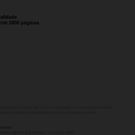
ualidade
nte 2800
páginas.
m período estimado que inclui a preparação e o envio da encomenda.
ações mediante disponibilidade ou épocas sujeitas a atraso.
onivel
o Logístico para Envio: 1 a 3 Dias Uteis