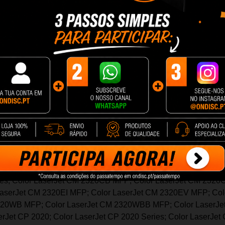
sempenho superior em termos de número de impressões.
 mais páginas sem ter que troca-las. Além disso o custo por pági
ries; Color LaserJet CM 2320CB MFP; Color LaserJet CM 2320
serJet CM 2320EI MFP; Color LaserJet CM 2320EV MFP; Col
320WB MFP; Color LaserJet CM 2320WBB MFP; Color LaserJet 
Jet CP 2020; Color LaserJet CP 2020 Series; Color LaserJet 