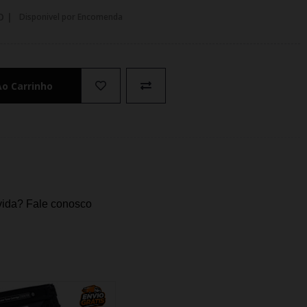
O |
Disponivel por Encomenda
Ao Carrinho
ida? Fale conosco