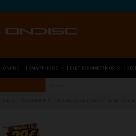
ONDISC
| SMART HOME
| ELETRODOMESTICOS
| TE
Início
CONSUMIVEIS
Toners Compativeis
Toner Compat