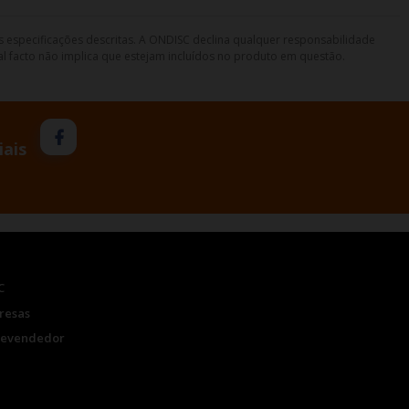
s especificações descritas. A ONDISC declina qualquer responsabilidade
l facto não implica que estejam incluídos no produto em questão.
iais
C
resas
Revendedor