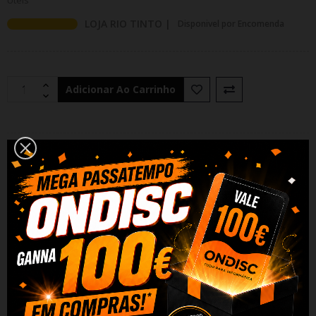
Uteis
LOJA RIO TINTO |
Disponivel por Encomenda
Adicionar Ao Carrinho
Partilhar
Alguma duvida? Fale conosco
DESCRIÇÃO
DADOS DO PRODUTO
REVIEWS