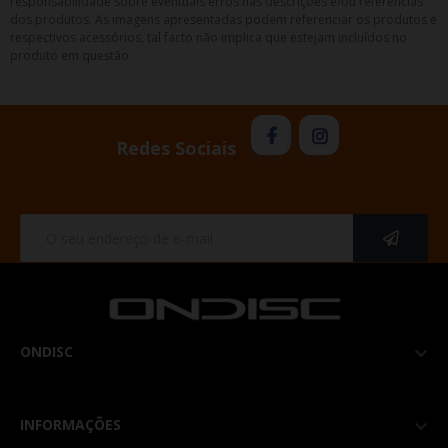
responsabilidade sobre eventuais erros nas descrições e/ou referências
dos produtos. As imagens apresentadas podem referenciar os produtos e
respectivos acessórios, tal facto não implica que estejam incluídos no
produto em questão.
Redes Sociais
ONDISC

INFORMAÇÕES
