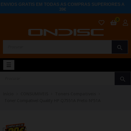
ENVIOS GRATIS EM TODAS AS COMPRAS SUPERIORES A
39€
0
search
Toggle
☰
navigation
search
Início
CONSUMIVEIS
Toners Compativeis
Toner Compativel Quality HP Q7551A Preto Nº51A