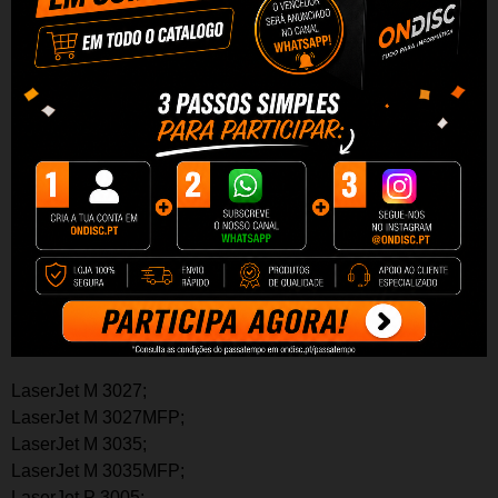
T
oner
Compatível de Alta Qualidade
Capacidade: 65
00
páginas
Desfrute da mesma qualidade por um preço inferior e um
desempenho superior em termos de número de impressões.
Graças à sua alta capacidade, este tinteiro permitirá imprimir
mais páginas sem ter que troca-las. Além disso o custo por
página é mais barato e por ser Quality, terá qualidade e
excelente desempenho por um preço menor.
Este
toner
é compatível com as seguintes impressoras:
LaserJet M 3027;
LaserJet M 3027MFP;
LaserJet M 3035;
LaserJet M 3035MFP;
LaserJet P 3005;