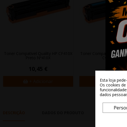
Toner Compativel Quality HP CF410X
Toner Compativel Qualit
Preto Nº410X
Cyan Nº410X
10,45 €
10,45 €
Esta loja pede
+ Adicionar
+ Adicion
Os cookies de 
funcionalidade
dados pessoai
Perso
DESCRIÇÃO
DADOS DO PRODUTO
REVIEWS