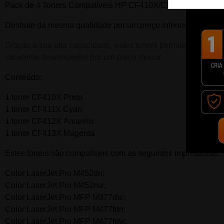
Pack de 4 Toners Compativeis HP CF410X/CF411X/CF412
Desfrute da mesma qualidade por um preço inferior e um de
Graças à sua alta capacidade, estes toners permitem imprimir
excelente desempenho por um preço menor.
Conteúdo:
1 toner CF410X Preto
1 toner CF411X Cyan
1 toner CF412X Amarelo
1 toner CF413X Magenta
Estes toners são compatíveis com as seguintes impressoras:
Color LaserJet Pro M452dn;
Color LaserJet Pro M452nw;
Color LaserJet Pro MFP M377dw;
Color LaserJet Pro MFP M477fdn;
Color LaserJet Pro MFP M477fdw;