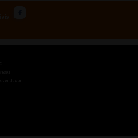
iais
C
resas
Revendedor