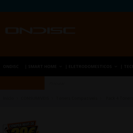
ONDISC
| SMART HOME
| ELETRODOMESTICOS
| TE
Início
CONSUMIVEIS
Toners Compativeis
Pack 4 Toners