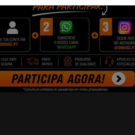
X/CF413X
sempenho superior em termos de número de impressões.
 mais páginas sem ter que troc
ar mais vezes
. Além disso o cust