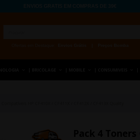
ENVIOS GRATIS EM COMPRAS DE 39€
Ofertas em Destaque:
Envios Grátis
|
Preços Bomba
CNOLOGIA
| BRICOLAGE
| MOBILE
| CONSUMIVEIS
|
 Compatíveis HP CF410X / CF411X / CF412X / CF413X Quality
Pack 4 Toners