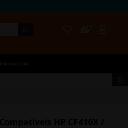
0
search
 FOR FUN ZONE
search
 Compatíveis HP CF410X /