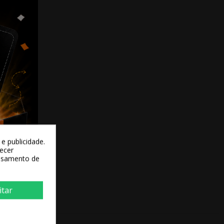
e publicidade.
recer
essamento de
itar