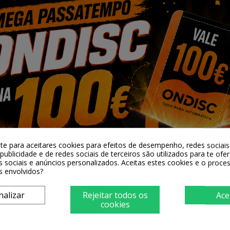
y HP CF411X
Toner Compativel Quality HP CF413X
Magenta Nº410X
10,38 €
-te para aceitares cookies para efeitos de desempenho, redes sociais 
ar
+ Adicionar
publicidade e de redes sociais de terceiros são utilizados para te ofe
s sociais e anúncios personalizados. Aceitas estes cookies e o proc
s envolvidos?
nalizar
Rejeitar todos os
Ace
cookies