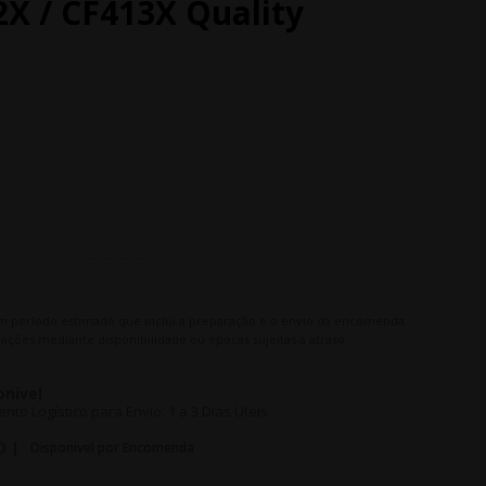
2X / CF413X Quality
m período estimado que inclui a preparação e o envio da encomenda.
ações mediante disponibilidade ou épocas sujeitas a atraso.
onivel
o Logístico para Envio: 1 a 3 Dias Uteis
O |
Disponivel por Encomenda