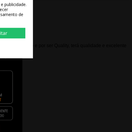
e publicidade.
recer
essamento de
itar
na é mais barato e por ser Quality, terá qualidade e excelente