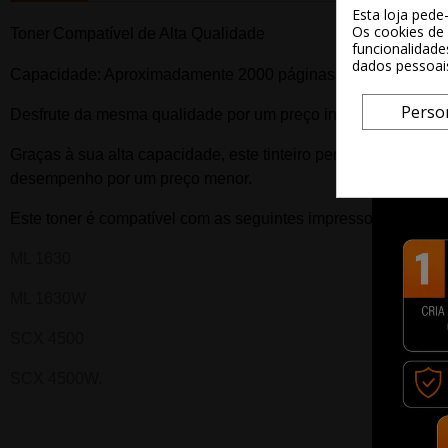
Esta loja pede
Os cookies de 
Toner
Compatível de Alta Qualidade
funcionalidade
dados pessoai
Capacidade: Aproximadamente 2000
páginas.
Perso
Desfrute da mesma qualidade por um preço inferior e um de
Graças à sua alta capacidade, este tinteiro permitirá imprimir
desempenho por um preço menor.
Este t
oner
é compatível com as seguintes impressoras:
ML 1630
ML 1630W
SCX 4500
SCX 4500W.