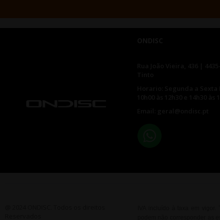
ONDISC
Rua João Vieira, 436 | 4435
Tinto
Horario: Segunda a Sexta 
10h00 às 12h30 e 14h30 às 
Email: geral@ondisc.pt
@ 2024 ONDISC. Todos os direitos
IVA incluído à taxa em vigor
Reservados
podem não corresponder as esp