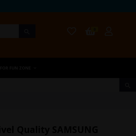
0
search
 FOR FUN ZONE
search
ivel Quality SAMSUNG