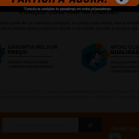
PORQUE COMPRAR NA ONDISC?
quando pode ter os mesmos produtos, ao preço mais baixo, numa emb
 com o melhor apoio e suporte desde o momento que faz a compra até 
lterações sem aviso prévio. As imagens apresentadas podem não corresponder a
gens apresentadas podem referenciar os produtos e respectivos acessórios, ta
Redes Soc