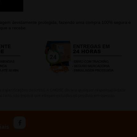
alagem devidamente protegida, fazendo uma compra 100% segura e
que a recebe.
s especificações descritas. A ONDISC declina qualquer responsabilidade
l facto não implica que estejam incluídos no produto em questão.
iais