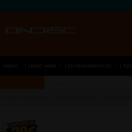
ONDISC
| SMART HOME
| ELETRODOMESTICOS
| TE
Início
CONSUMIVEIS
Toners Compativeis
Toner Compat