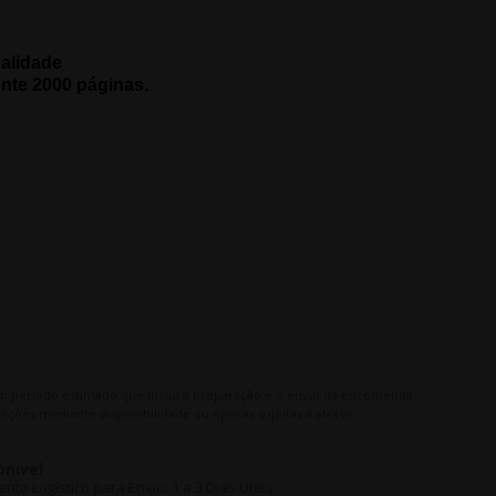
ualidade
nte 2000
páginas.
m período estimado que inclui a preparação e o envio da encomenda.
ações mediante disponibilidade ou épocas sujeitas a atraso.
onivel
o Logístico para Envio: 1 a 3 Dias Uteis