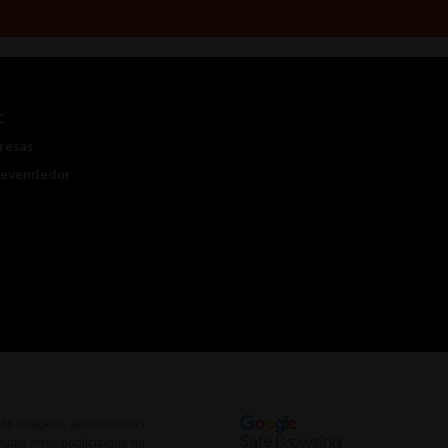
C
resas
Revendedor
. As imagens apresentadas
uais erros publicitados no