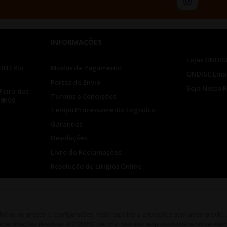
INFORMAÇÕES
Lojas ONDIS
-043 Rio
Modos de Pagamento
ONDISC Emp
Portes de Envio
Seja Nosso 
Feira das
Termos e Condições
19h00
Tempo Processamento Logistico
Garantias
Devoluções
Livro de Reclamações
Resolução de Litígios Online
. Todos os preços e configurações estão sujeitos a alterações sem aviso prévio
ecificações descritas. A ONDISC declina qualquer responsabilidade sobre event