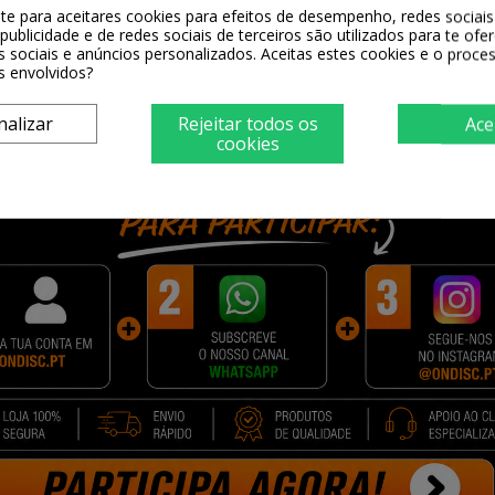
-te para aceitares cookies para efeitos de desempenho, redes sociais 
publicidade e de redes sociais de terceiros são utilizados para te ofe
s sociais e anúncios personalizados. Aceitas estes cookies e o proc
s envolvidos?
nalizar
Rejeitar todos os
Ace
sempenho superior em termos de número de impressões.
cookies
 mais páginas sem ter que troca-las. Além disso o custo por pági