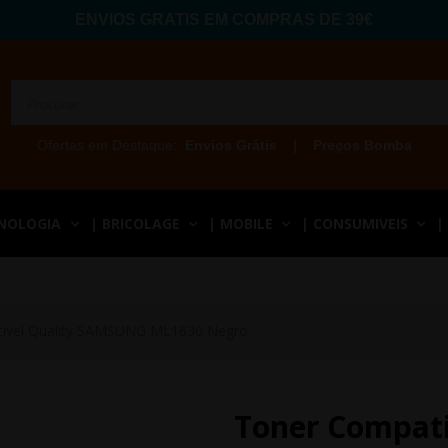
ENVIOS GRATIS EM COMPRAS DE 39€
Ofertas em Destaque:
Envios Grátis
|
Preços Bomba
CNOLOGIA
| BRICOLAGE
| MOBILE
| CONSUMIVEIS
|
ivel Quality SAMSUNG ML1630 Negro
Toner Compat