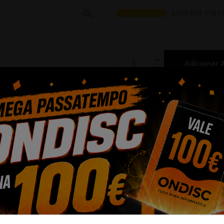

LOJA RIO TINT
Adicionar 
Partilhar
Alguma duv