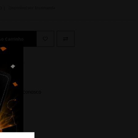
O |
Disponivel por Encomenda
Ao Carrinho
ida? Fale conosco