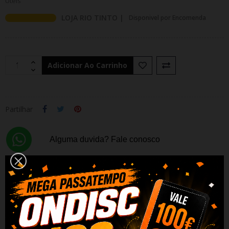
Uteis
LOJA RIO TINTO |
Disponivel por Encomenda
Adicionar Ao Carrinho
Partilhar
Alguma duvida? Fale conosco
PRODUTOS RELACIONADOS