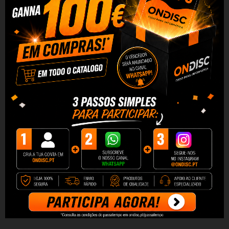
Toner Compativel Quality HP
Toner Compativel Quality HP
CF353A 130A
CF351A 130A
6,08 €
6,08 €
+ Adicionar
+ Adicionar
DESCRIÇÃO
DADOS DO PRODUTO
REVIEWS