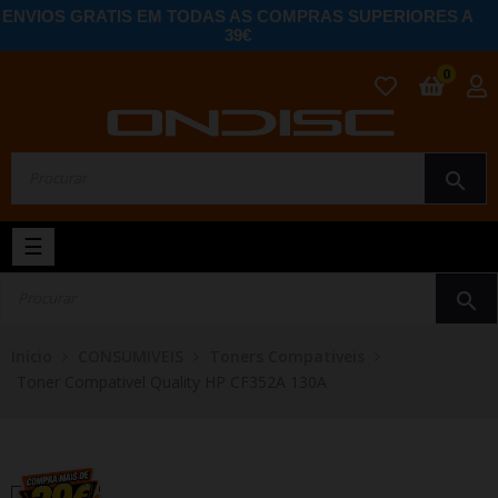
ENVIOS GRATIS EM TODAS AS COMPRAS SUPERIORES A
39€
0
search
Toggle
☰
navigation
search
Início
CONSUMIVEIS
Toners Compativeis
Toner Compativel Quality HP CF352A 130A