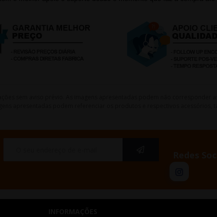
lterações sem aviso prévio. As imagens apresentadas podem não corresponder a
gens apresentadas podem referenciar os produtos e respectivos acessórios, ta
Redes Soc
INFORMAÇÕES