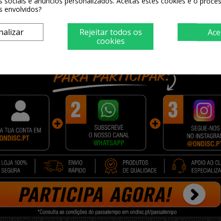
s sociais e anúncios personalizados. Aceitas estes cookies e o proc
s envolvidos?
nalizar
Rejeitar todos os
Ace
cookies
sempenho superior em termos de número de impressões.
 mais páginas sem ter que troca-las. Além disso o custo por pági
ML 2010P; ML 2010PR; ML 2010R; ML 2015; ML 2020; ML 2510
DELL 1110; PHASER 3117; PHASER 3124.
PORQUE COMPRAR NA ONDISC?
quando pode ter os mesmos produtos, ao preço mais baixo, numa emb
 com o melhor apoio e suporte desde o momento que faz a compra até 