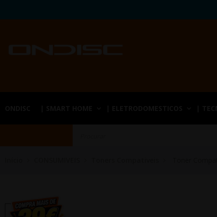
ONDISC
| SMART HOME
| ELETRODOMESTICOS
| TE
Início
CONSUMIVEIS
Toners Compativeis
Toner Compa