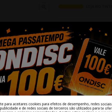

LOJA RIO TINT
Adicionar 
Partilhar
Alguma duv
-te para aceitares cookies para efeitos de desempenho, redes sociais 
publicidade e de redes sociais de terceiros são utilizados para te ofe