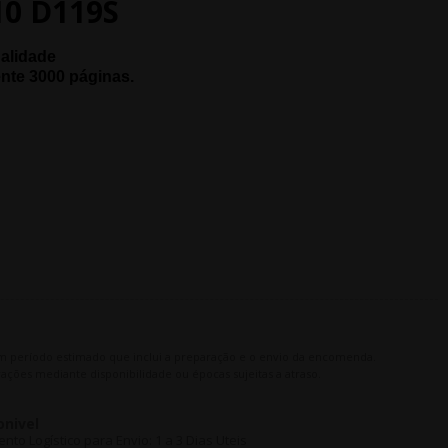
0 D119S
ualidade
nte 3000
páginas.
m período estimado que inclui a preparação e o envio da encomenda.
ações mediante disponibilidade ou épocas sujeitas a atraso.
onivel
o Logístico para Envio: 1 a 3 Dias Uteis