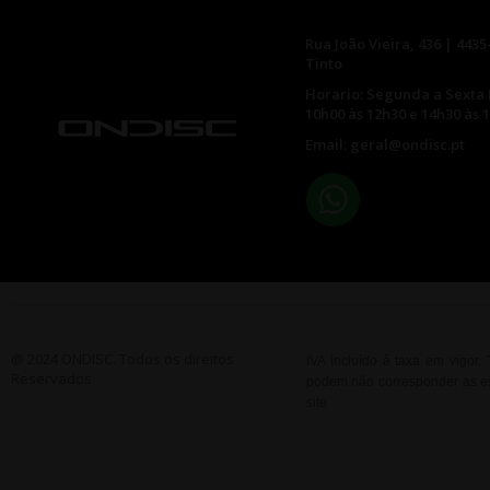
Rua João Vieira, 436 | 4435
Tinto
Horario: Segunda a Sexta 
10h00 às 12h30 e 14h30 às 
Email: geral@ondisc.pt
@ 2024 ONDISC. Todos os direitos
IVA incluído à taxa em vigor
Reservados
podem não corresponder as esp
site