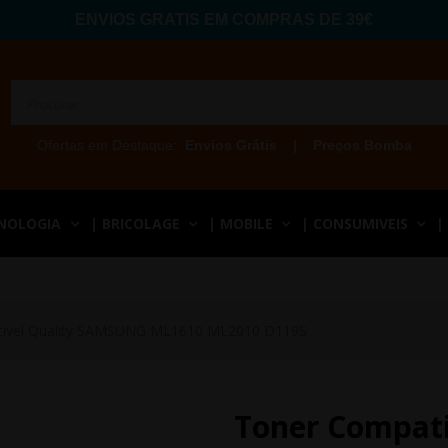
ENVIOS GRATIS EM COMPRAS DE 39€
Ofertas em Destaque:
Envios Grátis
|
Preços Bomba
CNOLOGIA
| BRICOLAGE
| MOBILE
| CONSUMIVEIS
|
tivel Quality SAMSUNG ML1610 ML2010 D119S
Toner Compat