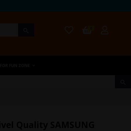
0
search
 FOR FUN ZONE
search
ivel Quality SAMSUNG