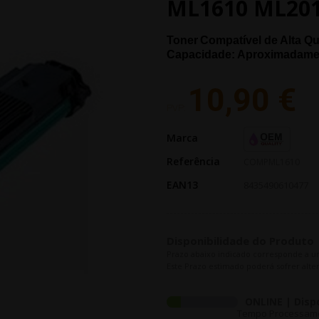
ML1610 ML201
Toner
Compatível de Alta Q
Capacidade: Aproximadame
10,90 €
PVP:
Marca
Referência
COMPML1610
EAN13
8435490610477
Disponibilidade do Produto
Prazo abaixo indicado corresponde a u
Este Prazo estimado poderá sofrer alter
ONLINE | Disp
Tempo Processament