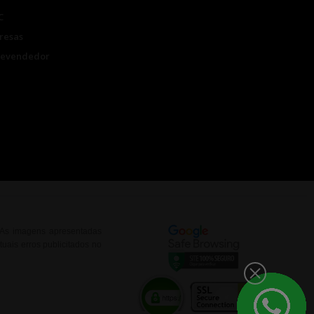
C
resas
Revendedor
. As imagens apresentadas
uais erros publicitados no