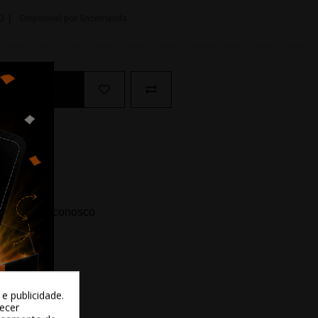
O |
Disponivel por Encomenda
Ao Carrinho
ida? Fale conosco
e publicidade.
recer