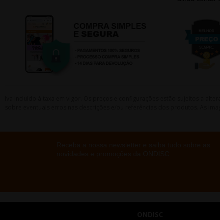
Iva incluído à taxa em vigor. Os preços e configurações estão sujeitos a a
sobre eventuais erros nas descrições e/ou referências dos produtos. As ima
Receba a nossa newsletter e saiba tudo sobre as
novidades e promoções da ONDISC
ONDISC