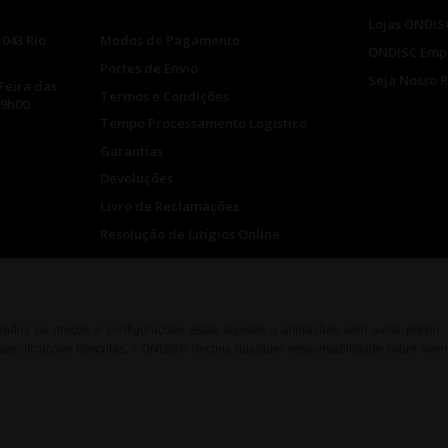
Lojas ONDIS
-043 Rio
Modos de Pagamento
ONDISC Emp
Portes de Envio
Seja Nosso 
Feira das
Termos e Condições
19h00
Tempo Processamento Logistico
Garantias
Devoluções
Livro de Reclamações
Resolução de Litígios Online
. Todos os preços e configurações estão sujeitos a alterações sem aviso prévio
ecificações descritas. A ONDISC declina qualquer responsabilidade sobre event