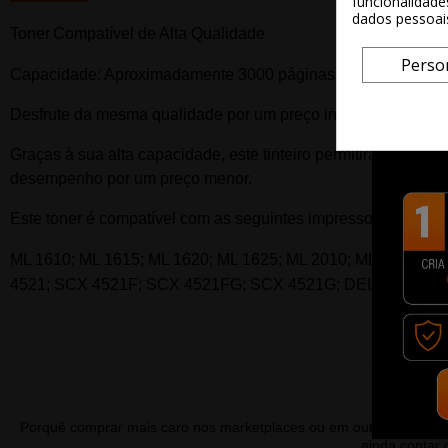
funcionalidade
dados pessoai
Toner
Compatível de Alta Qualidade
Perso
Capacidade: Aproximadamente 3000
páginas.
Desfrute da mesma qualidade por um preço inferior e um de
Graças à sua alta capacidade, este tinteiro permitirá imprimir
desempenho por um preço menor.
Este t
oner
é compatível com as seguintes impressoras:
ML 1610; ML 1615; ML 1620; ML 1625; ML 2010; ML 2010L; 
4521; SCX 4521F; SCX 4521FG; SCX 4521G; DELL 1100; 
Porquê comprar mais caro nos marketplaces ou em outras lojas 
ainda contar