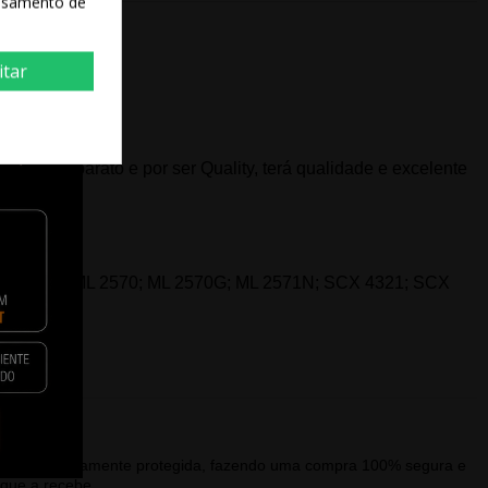
essamento de
itar
na é mais barato e por ser Quality, terá qualidade e excelente
; ML 2520; ML 2570; ML 2570G; ML 2571N; SCX 4321; SCX
alagem devidamente protegida, fazendo uma compra 100% segura e
que a recebe.