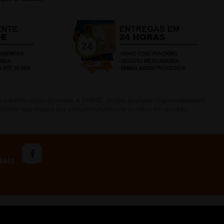
s especificações descritas. A ONDISC declina qualquer responsabilidade
l facto não implica que estejam incluídos no produto em questão.
iais