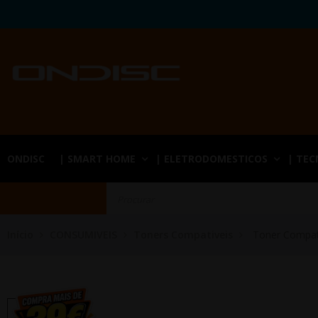
ONDISC
| SMART HOME
| ELETRODOMESTICOS
| TE
Início
CONSUMIVEIS
Toners Compativeis
Toner Compa