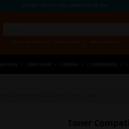
ENVIOS GRATIS EM COMPRAS DE 39€
Ofertas em Destaque:
Envios Grátis
|
Preços Bomba
CNOLOGIA
| BRICOLAGE
| MOBILE
| CONSUMIVEIS
|
tivel Quality SAMSUNG ML3310 ML3710 MLT D205L
Toner Compat