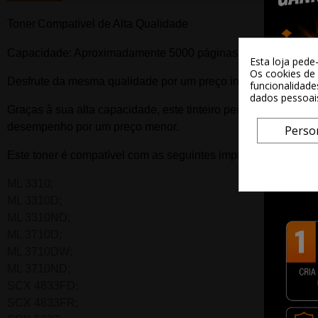
Toner
Compatível de Alta Qualidade
Capacidade: Aproximadamente 5000
páginas.
Esta loja pede
Os cookies de 
Desfrute da mesma qualidade por um preço inferior e um de
funcionalidade
dados pessoai
Graças à sua alta capacidade, este tinteiro permitirá imprimir
desempenho por um preço menor.
Perso
Este t
oner
é compatível com as seguintes impressoras:
ML 3310;
ML 3310D;
ML 3310ND;
ML 3710D;
ML 3710DW;
ML 3710ND;
SCX 4833FD;
SCX 4833FR;