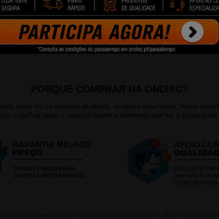
PORQUE COMPRAR NA ONDISC?
quando pode ter os mesmos produtos, ao preço mais baixo, numa emb
 com o melhor apoio e suporte desde o momento que faz a compra até 
lterações sem aviso prévio. As imagens apresentadas podem não corresponder a