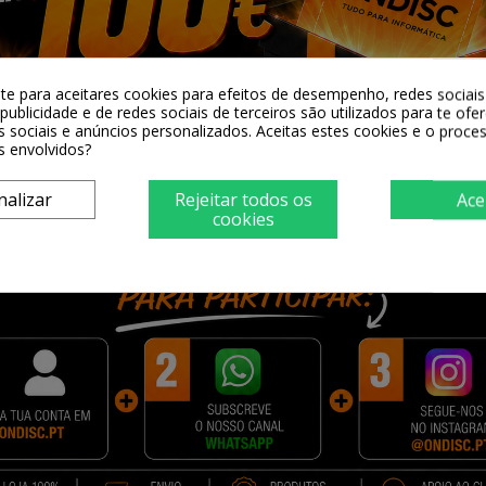
-te para aceitares cookies para efeitos de desempenho, redes sociais 
publicidade e de redes sociais de terceiros são utilizados para te ofe
sempenho superior em termos de número de impressões.
s sociais e anúncios personalizados. Aceitas estes cookies e o proc
s envolvidos?
 mais páginas sem ter que troca-las. Além disso o custo por pági
nalizar
Rejeitar todos os
Ace
cookies