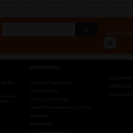
gens apresentadas podem referenciar os produtos e respectivos acessórios, ta
Redes Soc
INFORMAÇÕES
Lojas ONDIS
-043 Rio
Modos de Pagamento
ONDISC Emp
Portes de Envio
Seja Nosso 
Feira das
Termos e Condições
19h00
Tempo Processamento Logistico
Garantias
Devoluções
Livro de Reclamações