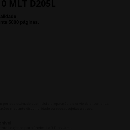
0 MLT D205L
ualidade
nte 5000
páginas.
m período estimado que inclui a preparação e o envio da encomenda.
ações mediante disponibilidade ou épocas sujeitas a atraso.
onivel
o Logístico para Envio: 1 a 3 Dias Uteis