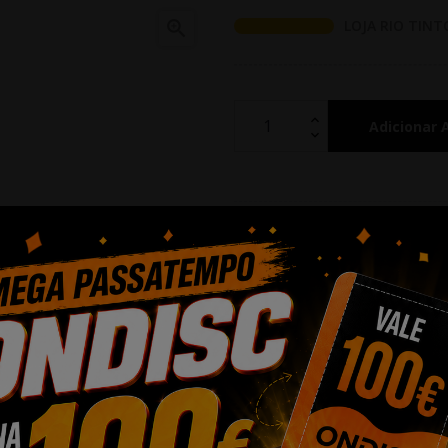

LOJA RIO TINT
Adicionar 
Partilhar
Alguma duv