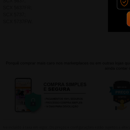
SCX 5637;
SCX 5637FR;
SCX 5737;
SCX 5737FW.
Porquê comprar mais caro nos marketplaces ou em outras lojas 
ainda contar
Iva incluído à taxa em vigor. Os preços e configurações estão sujeitos a a