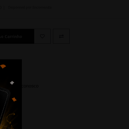
O |
Disponivel por Encomenda
Ao Carrinho
ida? Fale conosco