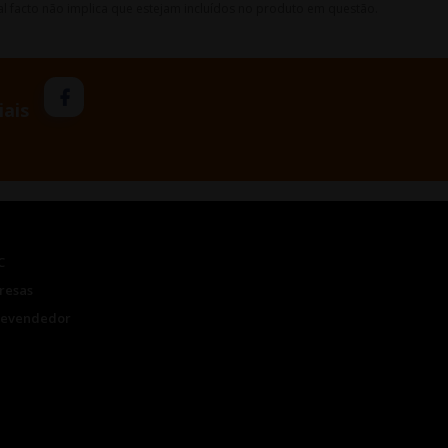
l facto não implica que estejam incluídos no produto em questão.
iais
C
resas
Revendedor