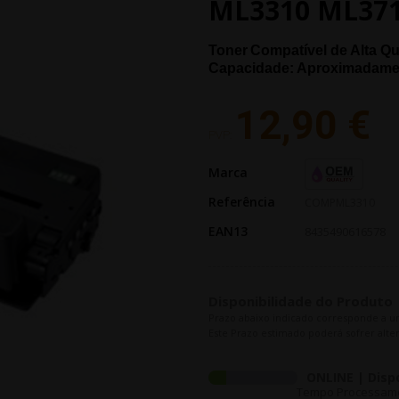
ML3310 ML371
Toner
Compatível de Alta Q
Capacidade: Aproximadame
12,90 €
PVP:
Marca
Referência
COMPML3310
EAN13
8435490616578
Disponibilidade do Produto
Prazo abaixo indicado corresponde a u
Este Prazo estimado poderá sofrer alter
ONLINE | Disp
Tempo Processament