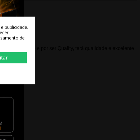
e publicidade.
recer
essamento de
na é mais barato e por ser Quality, terá qualidade e excelente
itar