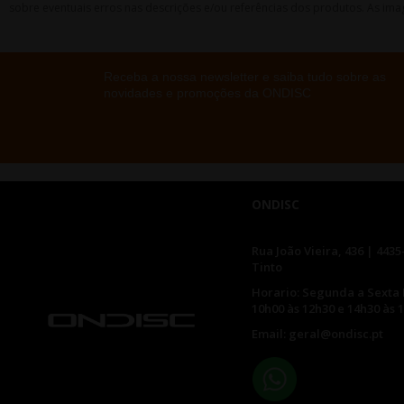
sobre eventuais erros nas descrições e/ou referências dos produtos. As ima
Receba a nossa newsletter e saiba tudo sobre as
novidades e promoções da ONDISC
ONDISC
Rua João Vieira, 436 | 4435
Tinto
Horario: Segunda a Sexta 
10h00 às 12h30 e 14h30 às 
Email: geral@ondisc.pt