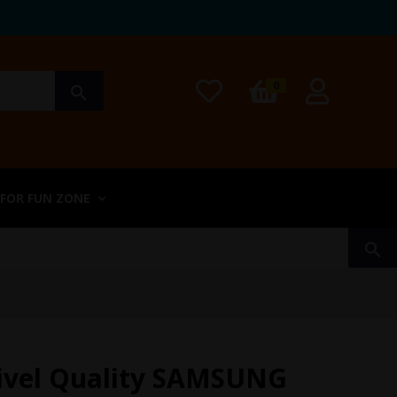
0
search
 FOR FUN ZONE
search
ivel Quality SAMSUNG