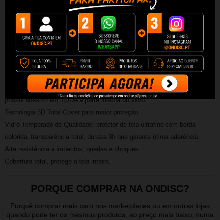
Protetor de vidro temperado preto Full Glue 5D compatível com
Huawei P Smart
O pacote inclui: 1 protetor de tela de vidro Full Glue 5D e kit de
instalação composto por: pano úmido e seco, adesivo anti-poeira,
adesivos guia.
Vidro Temperado, Modelo Full Glue 5D (full glue): este modelo protetor
possui adesivo em TODA a parte interna do vidro.
Tecnologia 5D Total Cover para maior proteção.
Vidro Temperado de Qualidade: protetor de tela ultrafino com borda
colorida, transparência total, dureza 9h que garante ótima aderência.
Alta resistência a impactos, quedas e choques.
Cobertura total, protege a tela inteira.
PORQUE COMPRAR NA ONDISC?
Porquê comprar mais caro nos marketplaces ou em outras lojas
quando pode ter os mesmos produtos, ao preço mais baixo, numa