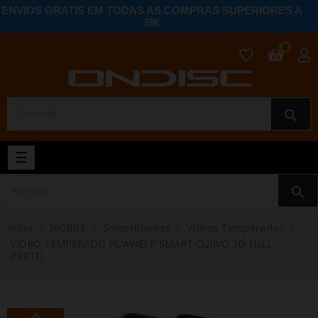
ENVIOS GRATIS EM TODAS AS COMPRAS SUPERIORES A
39€
0
search
Toggle
☰
navigation
search
Início
MOBILE
Smartphones
Vidros Temperados
VIDRO TEMPERADO HUAWEI P SMART CURVO 5D FULL
PRETO