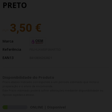
PRETO
3,50 €
PVP:
Marca
Referência
PELHUAWEIPSMART5D
EAN13
8410836263821
Disponibilidade do Produto
Prazo abaixo indicado corresponde a um período estimado que inclui a
preparação e o envio da encomenda.
Este Prazo estimado poderá sofrer alterações mediante disponibilidade ou
épocas sujeitas a atraso.
ONLINE | Disponivel