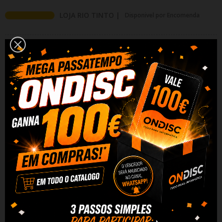
LOJA RIO TINTO |
Disponivel por Encomenda
Adicionar Ao Carrinho
Partilhar
Alguma duvida? Fale conosco
DESCRIÇÃO
DADOS DO PRODUTO
REVIEWS