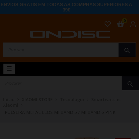
ENVIOS GRATIS EM TODAS AS COMPRAS SUPERIORES A
39€
0
search
Toggle
☰
navigation
search
Início
XIAOMI STORE
Tecnologia
Smartwatchs
Xiaomi
PULSEIRA METAL ELOS MI BAND 5 / MI BAND 6 PINK