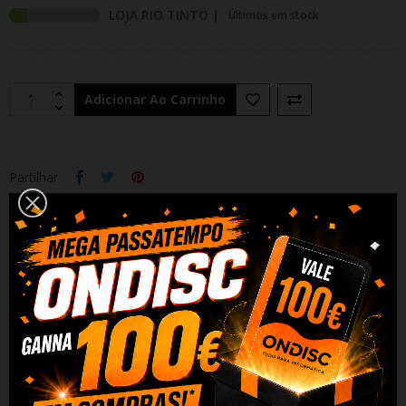
LOJA RIO TINTO |
Últimos em stock
Adicionar Ao Carrinho
Partilhar
Alguma duvida? Fale conosco
DESCRIÇÃO
DADOS DO PRODUTO
REVIEWS