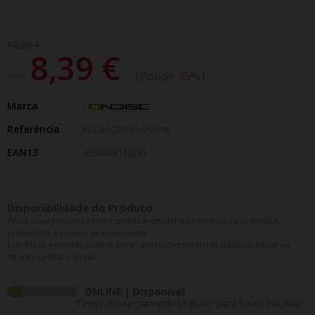
12,90 €
8,39 €
Poupe 35%
PVP:
Marca
Referência
PULXIAOMI5ELOSPINK
EAN13
4260283116287
Disponibilidade do Produto
Prazo abaixo indicado corresponde a um período estimado que inclui a
preparação e o envio da encomenda.
Este Prazo estimado poderá sofrer alterações mediante disponibilidade ou
épocas sujeitas a atraso.
ONLINE | Disponivel
Tempo Processamento Logístico para Envio: Imediato