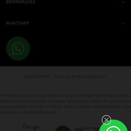
INFORMAÇÕES

WHATSAPP

@ 2024 ONDISC. Todos os direitos Reservados
IVA incluído à taxa em vigor. Todos os preços e configurações estão sujeitos a
alterações sem aviso prévio. As imagens apresentadas podem não corresponder
as especificações descritas. A ONDISC declina qualquer responsabilidade sobre
eventuais erros publicitados no site