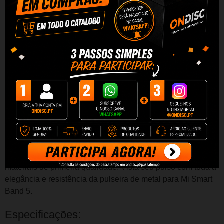
Bracelete de metal para Mi Smart Band
5 com design de link
Metal - Unissex - Compatível com Xiaomi Mi Band 5 - Design de
link
Se você está cansado das típicas tiras de borracha que
costumam acompanhar
as pulseiras inteligentes
, está com
sorte.
Dê ao seu visual um pouco mais de glamour com
esta
pulseira de metal
intercambiável para seu
Xiaomi Mi
Band 5.
Agora você pode carregar seu
wearable de
forma
personalizada
mais precioso com este design de link
estético.
É muito fácil de substituir e foi concebido com
materiais de primeira qualidade.
Vista seu pulso com toda a
elegância e resistência da pulseira de metal para Mi Smart
Band 5.
Especificações: