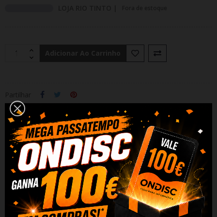
LOJA RIO TINTO |
Fora de estoque
Adicionar Ao Carrinho
Partilhar
Alguma duvida? Fale conosco
DESCRIÇÃO
DADOS DO PRODUTO
REVIEWS