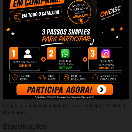
Bracelete de metal para Mi Smart Band
5/6/7 com design de link
Metal - Unissex - Compatível com Xiaomi Mi Band 5/6/7 - Design
de link
Se você está cansado das típicas tiras de borracha que
costumam acompanhar
as pulseiras inteligentes
, está com
sorte.
Dê ao seu visual um pouco mais de glamour com
esta
pulseira de metal
intercambiável para seu
Xiaomi Mi
Band 5/6/7.
Agora você pode carregar seu
wearable
de
forma personalizada
mais precioso com este design de
link estético.
É muito fácil de substituir e foi concebido com
materiais de primeira qualidade.
Vista seu pulso com toda a
elegância e resistência da pulseira de metal para Mi Smart
Band 5/6/7.
Especificações: