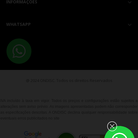
INFORMAÇÕES

WHATSAPP

@ 2024 ONDISC. Todos os direitos Reservados
IVA incluído à taxa em vigor. Todos os preços e configurações estão sujeitos a
alterações sem aviso prévio. As imagens apresentadas podem não corresponder
as especificações descritas. A ONDISC declina qualquer responsabilidade sobre
eventuais erros publicitados no site