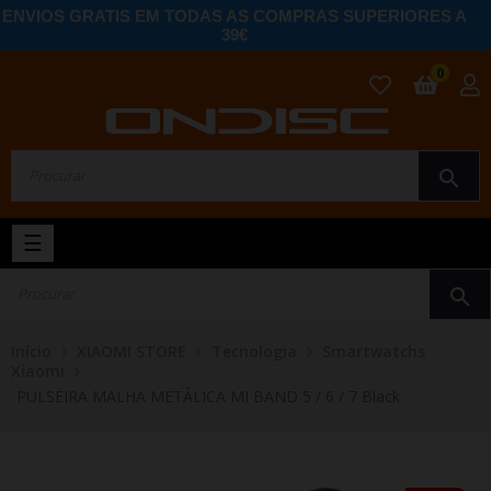
ENVIOS GRATIS EM TODAS AS COMPRAS SUPERIORES A
39€
0
search
Toggle
☰
navigation
search
Início
XIAOMI STORE
Tecnologia
Smartwatchs
Xiaomi
PULSEIRA MALHA METÁLICA MI BAND 5 / 6 / 7 Black