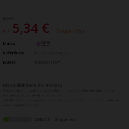
8,90 €
5,34 €
Poupe 40%
PVP:
Marca
Referência
PULXIAOMI5EMALSBK
EAN13
4260283113187
Disponibilidade do Produto
Prazo abaixo indicado corresponde a um período estimado que inclui a
preparação e o envio da encomenda.
Este Prazo estimado poderá sofrer alterações mediante disponibilidade ou
épocas sujeitas a atraso.
ONLINE | Disponivel