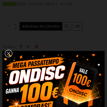
LOJA RIO TINTO |
Em stock
Adicionar Ao Carrinho
Partilhar
Alguma duvida? Fale conosco
DESCRIÇÃO
DADOS DO PRODUTO
REVIEWS