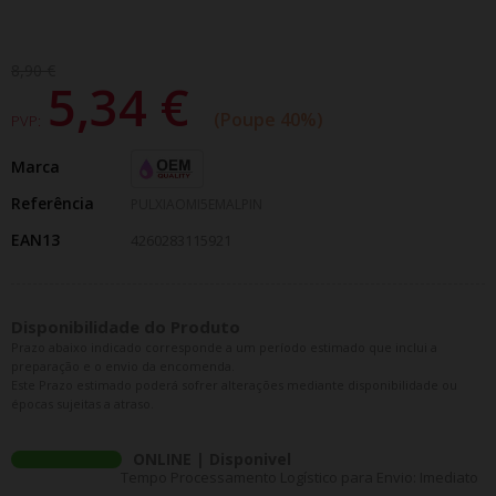
8,90 €
5,34 €
Poupe 40%
PVP:
Marca
Referência
PULXIAOMI5EMALPIN
EAN13
4260283115921
Disponibilidade do Produto
Prazo abaixo indicado corresponde a um período estimado que inclui a
preparação e o envio da encomenda.
Este Prazo estimado poderá sofrer alterações mediante disponibilidade ou
épocas sujeitas a atraso.
ONLINE | Disponivel
Tempo Processamento Logístico para Envio: Imediato