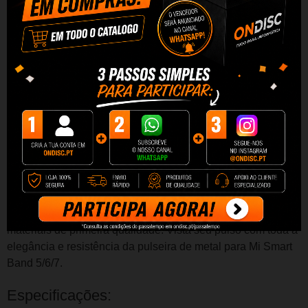
Bracelete de metal para Mi Smart Band
5/6/7 com design de link
Metal - Unissex - Compatível com Xiaomi Mi Band 5/6/7 - Design
de link
Se você está cansado das típicas tiras de borracha que
costumam acompanhar
as pulseiras inteligentes
, está com
sorte.
Dê ao seu visual um pouco mais de glamour com
esta
pulseira de metal
intercambiável para seu
Xiaomi Mi
Band 5/6/7.
Agora você pode carregar seu
wearable
de
forma personalizada
mais precioso com este design de
link estético.
É muito fácil de substituir e foi concebido com
materiais de primeira qualidade.
Vista seu pulso com toda a
elegância e resistência da pulseira de metal para Mi Smart
Band 5/6/7.
Especificações: