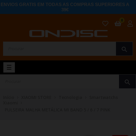
ENVIOS GRATIS EM TODAS AS COMPRAS SUPERIORES A
39€
0
search
Toggle
☰
navigation
search
Início
XIAOMI STORE
Tecnologia
Smartwatchs
Xiaomi
PULSEIRA MALHA METÁLICA MI BAND 5 / 6 / 7 PINK