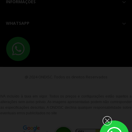
INFORMAÇÕES

WHATSAPP

@ 2024 ONDISC. Todos os direitos Reservados
IVA incluído à taxa em vigor. Todos os preços e configurações estão sujeitos a
alterações sem aviso prévio. As imagens apresentadas podem não corresponder
as especificações descritas. A ONDISC declina qualquer responsabilidade sobre
eventuais erros publicitados no site