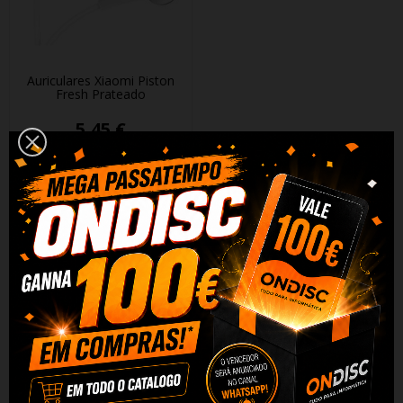
Auriculares Xiaomi Piston
Fresh Prateado
5,45 €
+ Adicionar
DESCRIÇÃO
DADOS DO PRODUTO
REVIEWS
Características Auriculares Xiaomi Piston Fresh: