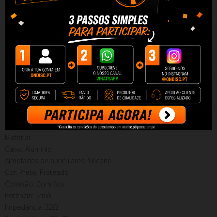
Tecnologia sofisticada de metal - cavidade composta de alumínio
Melhor tecnologia de ajuste
Sistema de amortecimento da terceira geração
Microfone integrado
Cabo com design plano
Múltiplas opções de cores
EspecificaçõesAuriculares Xiaomi Piston Fresh:
Marca: Xiaomi
Modelo: Piston Fresh (HSEJ02JY)
Design: Fechado
Tipo: In-Ear
Material:
Caixa: Alumínio
Almofadas de auriculares: Silicone
Cor: Preto, Prateado
Conexão: Com fios
Potência: 5mW
Impedância: 32Ω