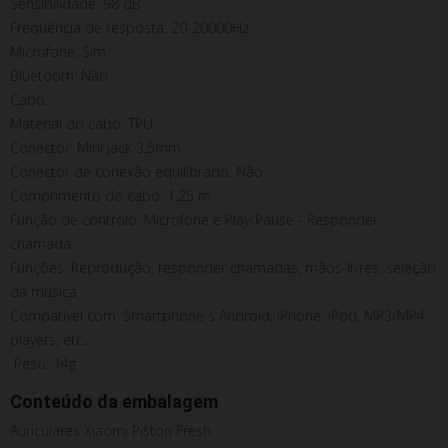
Sensibilidade: 98 dB
Frequência de resposta: 20-20000Hz
Microfone: Sim
Bluetooth: Não
Cabo:
Material do cabo: TPU
Conector: Mini jack 3.5mm
Conector de conexão equilibrado: Não
Comprimento do cabo: 1.25 m
Função de controlo: Microfone e Play/Pause - Responder
chamada
Funções: Reprodução, responder chamadas, mãos-livres, seleção
da música
Compatível com: Smartphone´s Android, iPhone, iPod, MP3/MP4
players, etc...
Peso: 14g
Conteúdo da embalagem
Auriculares Xiaomi Piston Fresh