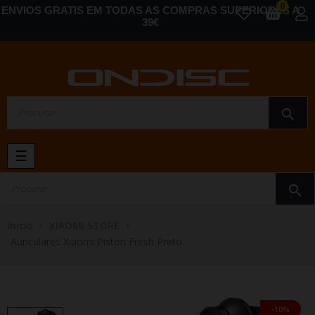
0
ENVIOS GRATIS EM TODAS AS COMPRAS SUPERIORES A
39€
search
Toggle
☰
navigation
search
Início
XIAOMI STORE
Auriculares Xiaomi Piston Fresh Preto
-10%