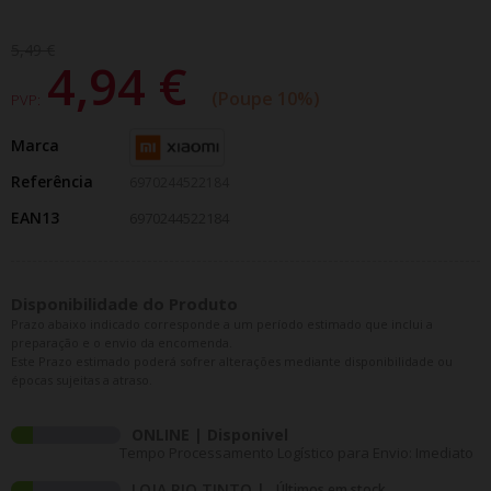
5,49 €
4,94 €
Poupe 10%
PVP:
Marca
Referência
6970244522184
EAN13
6970244522184
Disponibilidade do Produto
Prazo abaixo indicado corresponde a um período estimado que inclui a
preparação e o envio da encomenda.
Este Prazo estimado poderá sofrer alterações mediante disponibilidade ou
épocas sujeitas a atraso.
ONLINE | Disponivel
Tempo Processamento Logístico para Envio: Imediato
LOJA RIO TINTO |
Últimos em stock