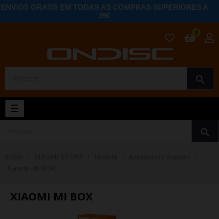
ENVIOS GRATIS EM TODAS AS COMPRAS SUPERIORES A
39€
0
search
Toggle
☰
navigation
search
Início
XIAOMI STORE
Mobile
Acessorios Xiaomi
Xiaomi MI BOX
XIAOMI MI BOX