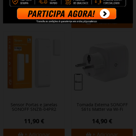
69,90 €
29,90 €
+ Adicionar
+ Adicionar
Sensor Portas e Janelas
Tomada Externa SONOFF
SONOFF SNZB-04PR2
S61s Matter via Wi-Fi
11,90 €
14,90 €
+ Adicionar
+ Adicionar