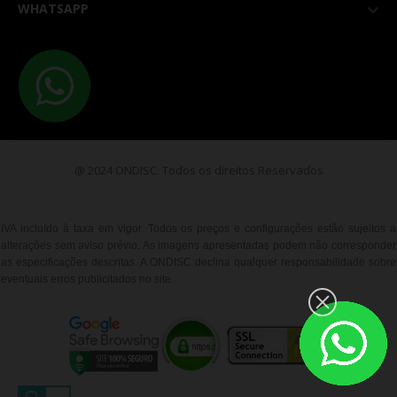
WHATSAPP

@ 2024 ONDISC. Todos os direitos Reservados
IVA incluído à taxa em vigor. Todos os preços e configurações estão sujeitos a
alterações sem aviso prévio. As imagens apresentadas podem não corresponder
as especificações descritas. A ONDISC declina qualquer responsabilidade sobre
eventuais erros publicitados no site
__