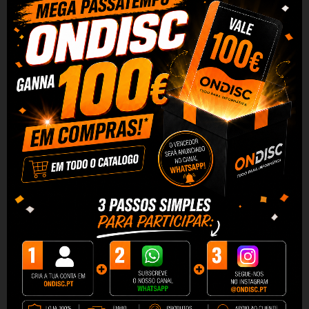
Fita Led Inteligente Switchbot
Fita Luz Led Neon Inteligente
RGBICWW
Switchbot
43,90 €
44,90 €
+ Adicionar
+ Adicionar
Fita Luz Neon Inteligente Led
Interruptor Wireless
Recarregável SWITCHBOT C1