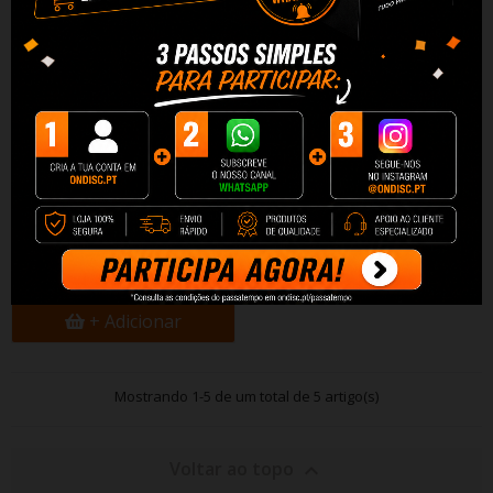
Sonoff Interruptor Inteligente
Wi-Fi de Relé...
10,46 €
+ Adicionar
Mostrando 1-5 de um total de 5 artigo(s)
Voltar ao topo
