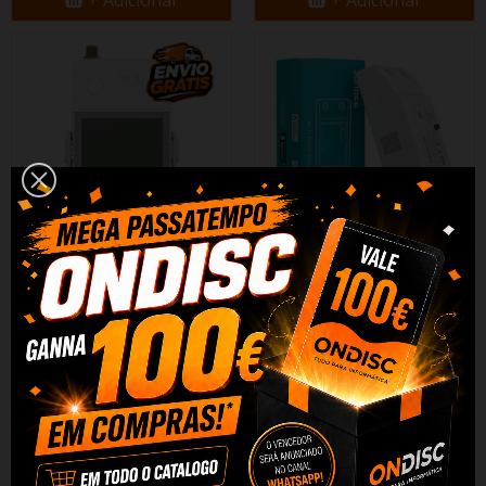
+ Adicionar
+ Adicionar
Medidor Consumo Energia
Smart WiFi Switch Sonoff Basic
Sonoff WiFi POW Ring POWCT
R4 10A
39,15 €
6,29 €
+ Adicionar
+ Adicionar