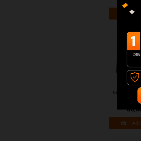
+ Adi
Caixa Gaming
DS900 (pret
80,6
+ Adi