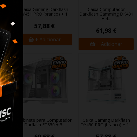
tador
Caixa Gaming Darkflash
Caixa Computador
..
DY451 PRO (branco) + 1...
Darkflash Gamming DK431
+ 4...
57,88 €
61,98 €
+ Adicionar
+ Adicionar
lash
Gabinete para Computador
Caixa Gaming Darkflash
 4...
Darflash FT350 + 5...
DY450 ​​PRO (branco) + 1...
60,68 €
57,88 €