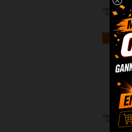
Gabinete para
DarkFlash C280
68,9
+ Adi
Gabinete para
DarkFlash DS9
45,9