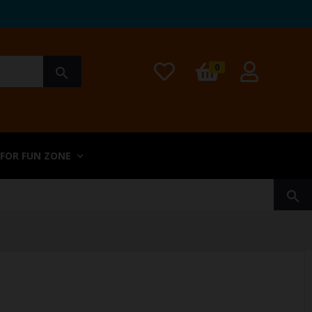
0
search
 FOR FUN ZONE
search