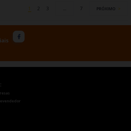
1
2
3
7
…
PRÓXIMO
iais
C
resas
Revendedor