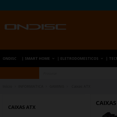
ONDISC
| SMART HOME
| ELETRODOMESTICOS
| TE
Início
INFORMATICA
GAMING
Caixas ATX
CAIXAS
CAIXAS ATX