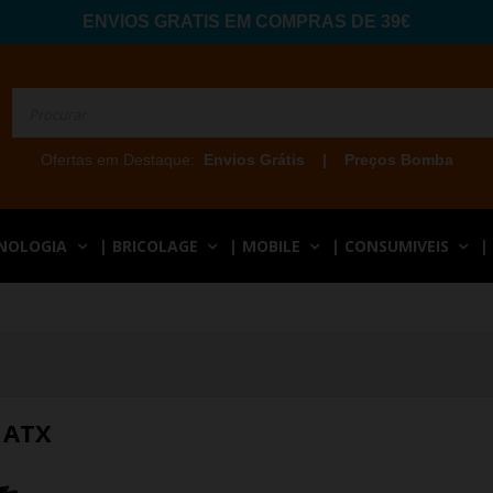
ENVIOS GRATIS EM COMPRAS DE 39€
Ofertas em Destaque:
Envios Grátis
|
Preços Bomba
CNOLOGIA
| BRICOLAGE
| MOBILE
| CONSUMIVEIS
|
 ATX