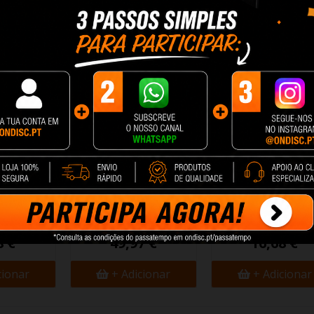
cionar
+ Adicionar
+ Adicionar
 Darkflash
Gabinete para computador
Caixa Computado
o) + 7...
DarkFlash B275 PRO...
Darkflash Q15
8 €
49,97 €
16,68 €
cionar
+ Adicionar
+ Adicionar