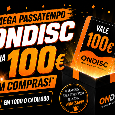
 computador
Caixa Gaming Computador
Gabinete para Compu
 (preto)...
Darkflash C285MP (preto)
Darflash FT418 + 6.
0 €
47,79 €
65,98 €
cionar
+ Adicionar
+ Adicionar
 computador
Caixa Gaming Computador
Caixa Gaming Darkf
50 (preto)
Darkflash DQX90 (preto)
DRX70 MESH (branco) +
0 €
122,38 €
54,88 €