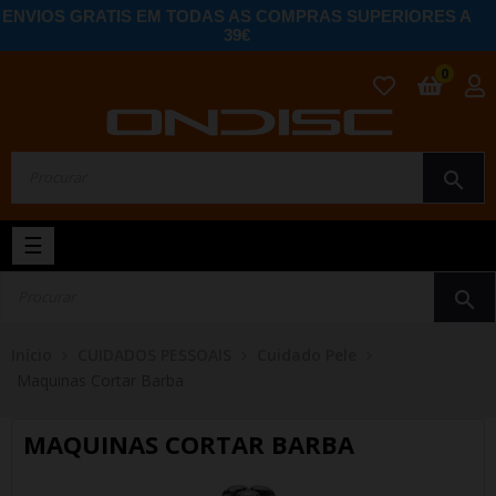
ENVIOS GRATIS EM TODAS AS COMPRAS SUPERIORES A
39€
0
search
Toggle
☰
navigation
search
Início
CUIDADOS PESSOAIS
Cuidado Pele
Maquinas Cortar Barba
MAQUINAS CORTAR BARBA