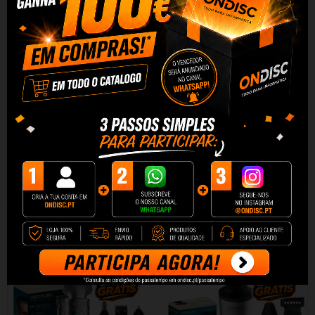
Aparador e cortador de bordas
Máquina de barbear
sem fio...
multifuncional PrecisionCare...
32,24 €
29,30 €
32,90 €
29,90 €
+ Adicionar
+ Adicionar