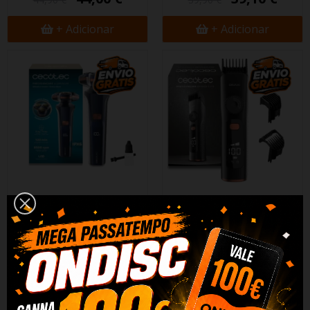
+ Adicionar
+ Adicionar
Barbeador rotativo
Maquina Barbear
PrecisionCare
PrecisionCare Barber Elite
26,36 €
19,50 €
26,90 €
19,90 €
+ Adicionar
+ Adicionar