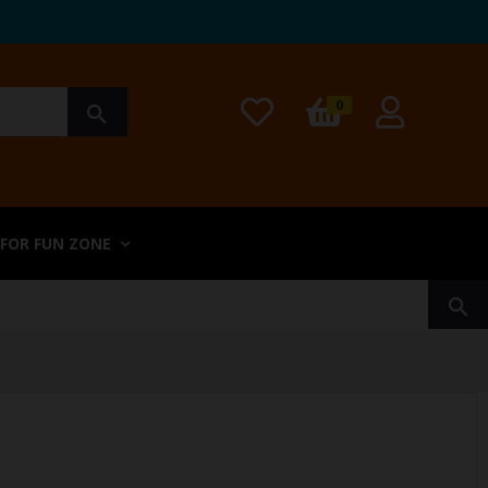
0
search
 FOR FUN ZONE
search