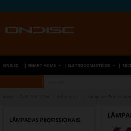
ONDISC
| SMART HOME
| ELETRODOMESTICOS
| TE
Início
FOR FUN ZONE
Influencers
Lâmpadas Profissionai
LÂMPAD
LÂMPADAS PROFISSIONAIS