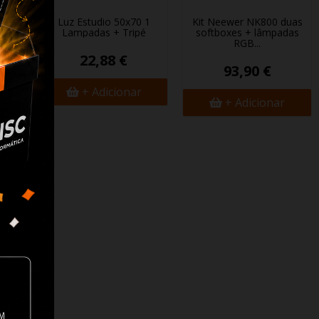
Luz Estudio 50x70 1
Kit Neewer NK800 duas
Lampadas + Tripé
softboxes + lâmpadas
RGB...
22,88 €
93,90 €
+ Adicionar
+ Adicionar