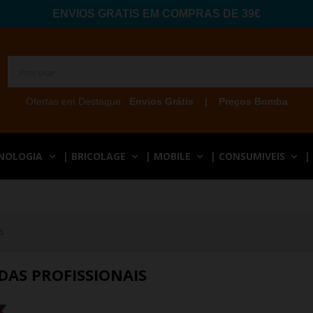
ENVIOS GRATIS EM COMPRAS DE 39€
Ofertas em Destaque:
Envios Grátis
|
Preços Bomba
CNOLOGIA
| BRICOLAGE
| MOBILE
| CONSUMIVEIS
|
s
AS PROFISSIONAIS