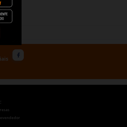
iais
C
resas
Revendedor