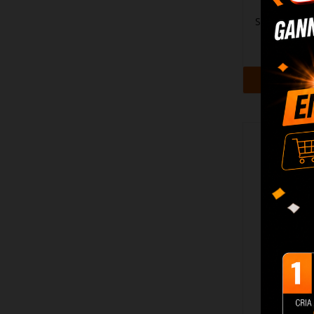
Softbox Ne
92,3
+ Adi
Luz Estudio
Lampadas 
38,9