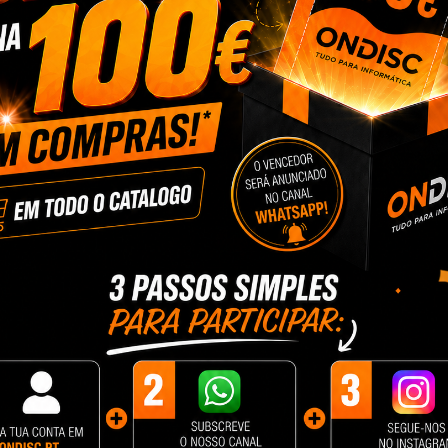
ewer 85cm
Kit Lampadas Bi Color Led
Flash Neewer Q6
40W 3200-5600K Neewer
9 €
487,90 €
189,68 €
cionar
+ Adicionar
+ Adicionar
 50x70 4
+ Tripé
0 €