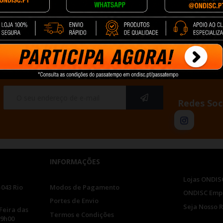
cionar
 de um total de 6 artigo(s)
Redes Soc
INFORMAÇÕES
Lojas ONDIS
-043 Rio
Modos de Pagamento
ONDISC Emp
Portes de Envio
Seja Nosso 
Feira das
Termos e Condições
19h00