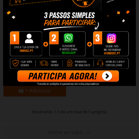
Lampada Teto Xiaomi D40
Ceiling Light 45W
80,90 €
+ Adicionar
Mostrando 1-5 de um total de 5 artigo(s)
Voltar ao topo
