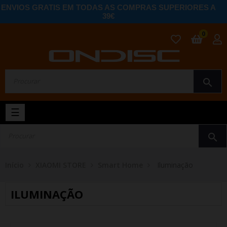
ENVIOS GRATIS EM TODAS AS COMPRAS SUPERIORES A
39€
0
search
Toggle
☰
navigation
search
Início
XIAOMI STORE
Smart Home
Iluminação
ILUMINAÇÃO