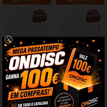
+ Adicionar
+ Adicionar
Lampada Teto Xiaomi D30
Lampada Teto Xiaomi D20
Smart Ceiling 30W
Smart Ceiling
58,90 €
38,90 €
+ Adicionar
+ Adicionar