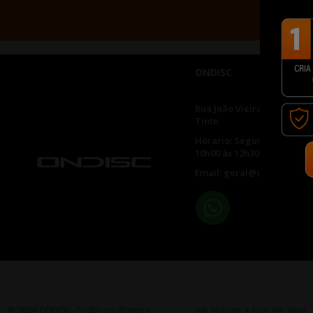
ONDISC
Rua João Vieira, 436 | 4435
Tinto
Horario: Segunda a Sexta 
10h00 às 12h30 e 14h30 às 
Email: geral@ondisc.pt
@ 2024 ONDISC. Todos os direitos
IVA incluído à taxa em vigor