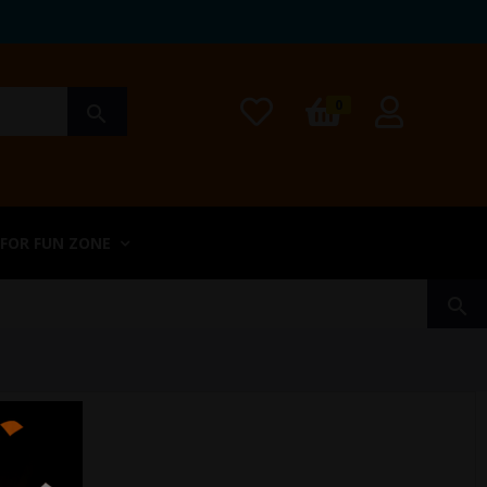
0
search
 FOR FUN ZONE
search