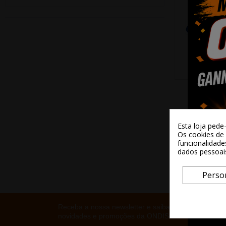
Esta loja pede
Os cookies de 
funcionalidade
dados pessoai
Perso
Receba a nossa newsletter e saiba tudo sobre as
novidades e promoções da ONDISC