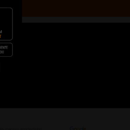
C
resas
Revendedor
. As imagens apresentadas