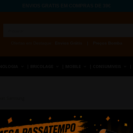
ENVIOS GRATIS EM COMPRAS DE 39€
Ofertas em Destaque:
Envios Grátis
|
Preços Bomba
CNOLOGIA
| BRICOLAGE
| MOBILE
| CONSUMIVEIS
|
pas Samsung
 SAMSUNG