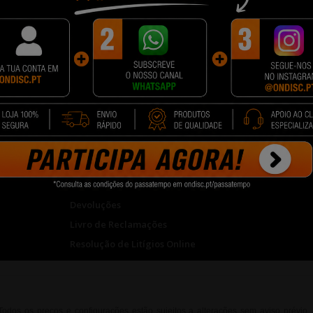
INFORMAÇÕES
Lojas ONDIS
-043 Rio
Modos de Pagamento
ONDISC Emp
Portes de Envio
Seja Nosso 
Feira das
Termos e Condições
19h00
Tempo Processamento Logistico
Garantias
Devoluções
Livro de Reclamações
Resolução de Litígios Online
. Todos os preços e configurações estão sujeitos a alterações sem aviso prévio