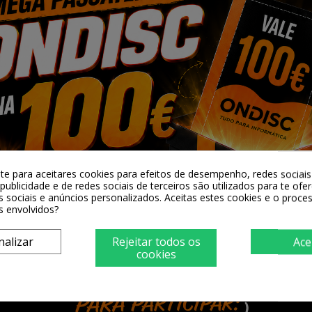
-te para aceitares cookies para efeitos de desempenho, redes sociais 
Nenhum Produto Dispon
publicidade e de redes sociais de terceiros são utilizados para te ofe
s sociais e anúncios personalizados. Aceitas estes cookies e o proc
s envolvidos?
Fique atento! Mais produtos serão mostrados aqui à 
nalizar
Rejeitar todos os
Ace
cookies
Redes Soc