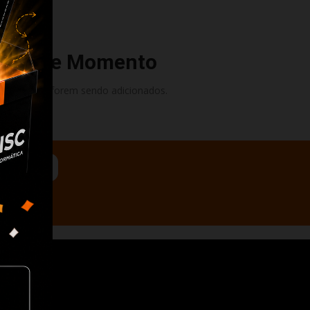
ível De Momento
medida que forem sendo adicionados.
iais
C
resas