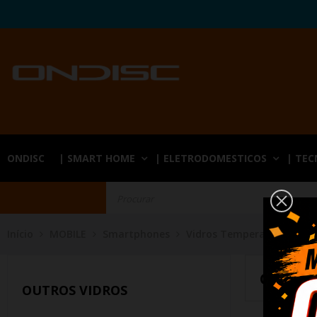
ONDISC
| SMART HOME
| ELETRODOMESTICOS
| TE
Início
MOBILE
Smartphones
Vidros Temperados
Ou
OUTRO
OUTROS VIDROS