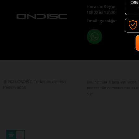
Horario: Segunda a Sexta 
10h00 às 12h30 e 14h30 às 
Email: geral@ondisc.pt
@ 2024 ONDISC. Todos os direitos
IVA incluído à taxa em vigor
Reservados
podem não corresponder as esp
site