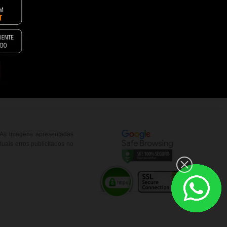
Revendedor
. As imagens apresentadas
uais erros publicitados no
__