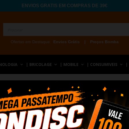
ENVIOS GRATIS EM COMPRAS DE 39€
Ofertas em Destaque:
Envios Grátis
|
Preços Bomba
CNOLOGIA
| BRICOLAGE
| MOBILE
| CONSUMIVEIS
|
tros Vidros
S VIDROS