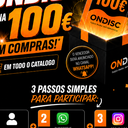
Nenhum Produto Dispon
Fique atento! Mais produtos serão mostrados aqui à 
Redes Soc
INFORMAÇÕES
Lojas ONDIS
-043 Rio
Modos de Pagamento
ONDISC Emp