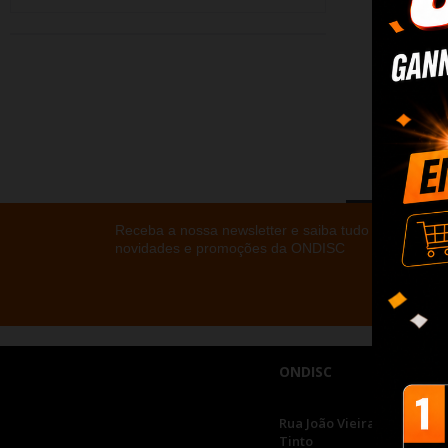
Receba a nossa newsletter e saiba tudo sobre as
novidades e promoções da ONDISC
ONDISC
Rua João Vieira, 436 | 4435
Tinto