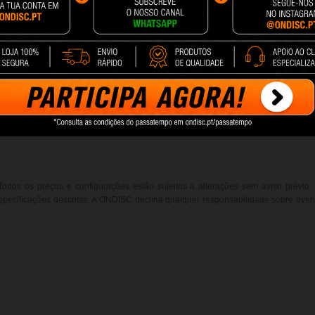
Portes de Envio
Seja Nosso 
Feira das
Termos e Condições
19h00
Tempo Processamento Logistico
Garantias
Devoluções
Livro de Reclamações
Resolução de Litígios Online
. Todos os preços e configurações estão sujeitos a alterações sem aviso prévio
ecificações descritas. A ONDISC declina qualquer responsabilidade sobre event