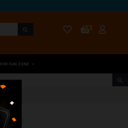
0
search
 FOR FUN ZONE
search