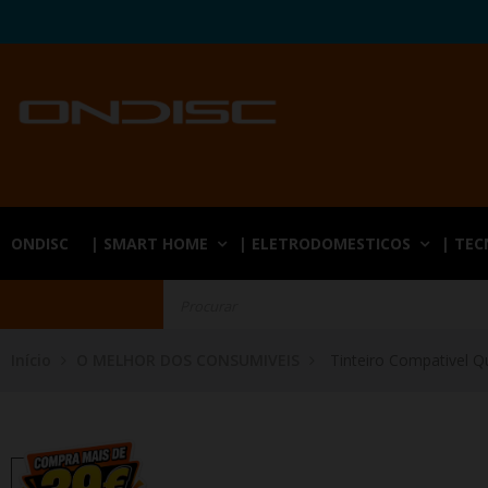
ONDISC
| SMART HOME
| ELETRODOMESTICOS
| TE
Início
O MELHOR DOS CONSUMIVEIS
Tinteiro Compativel Q