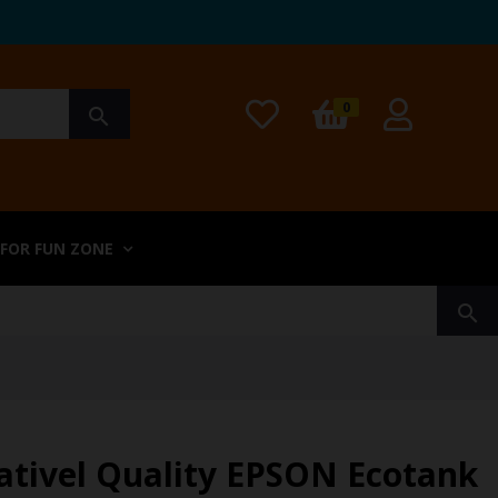
0
search
 FOR FUN ZONE
search
ativel Quality EPSON Ecotank