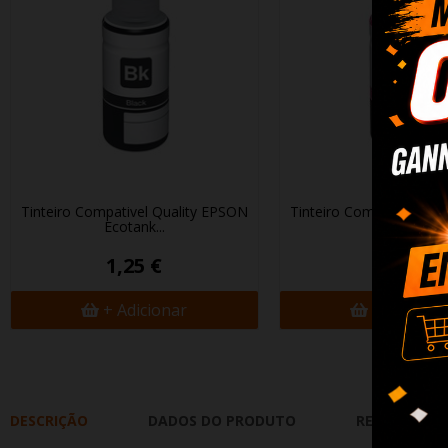
Tinteiro Compativel Quality EPSON
Tinteiro Compativel Qua
Ecotank...
Ecotank...
1,25 €
1,25 €
+ Adicionar
+ Adicion
DESCRIÇÃO
DADOS DO PRODUTO
REVIEWS