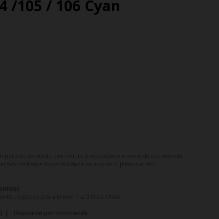
04 /105 / 106 Cyan
m período estimado que inclui a preparação e o envio da encomenda.
ações mediante disponibilidade ou épocas sujeitas a atraso.
onivel
o Logístico para Envio: 1 a 3 Dias Uteis
O |
Disponivel por Encomenda