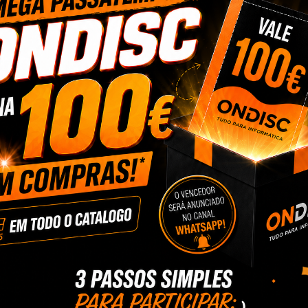
lity EPSON
Tinteiro Compativel Quality EPSON
Ecotank...
1,25 €
ar
+ Adicionar