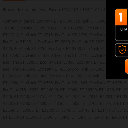
Frasco de tinta genérica Epson 102 / 103 / 104 / 105 / 107 / T6
Compatibilidades: EcoTank ET L1800; EcoTank ET L800; EcoTank 
18100; EcoTank ET-2500; EcoTank ET-2550; EcoTank ET-2600; Eco
ET-2714; EcoTank ET-2715; EcoTank ET-2720; EcoTank ET-2721; E
EcoTank ET-2814; EcoTank ET-2815; EcoTank ET-2820; EcoTank ET
3700; EcoTank ET-3750; EcoTank ET-3850; EcoTank ET-4500; EcoT
ET-7750; EcoTank ET-L100; EcoTank ET-L110; EcoTank ET-L111; E
EcoTank ET-L3050; EcoTank ET-L3060; EcoTank ET-L3070; EcoTank
EcoTank ET-L350; EcoTank ET-L355; EcoTank ET-L360; EcoTank ET
L385; EcoTank ET-L386; EcoTank ET-L395; EcoTank ET-L396; EcoT
ET-L550; EcoTank ET-L555; EcoTank ET-L565; EcoTank ET-L575; E
EcoTank ITS L3070; ET 14000; ET 15000; ET 16500; ET 1810; ET 181
2726; ET 2750; ET 2751; ET 2756; ET 2810; ET 2811; ET 2812; ET 28
4700; ET 4750; ET 4800; ET 4850; ET 4856; ET 7700; ET 7750; ET IT
L3050; ET L3060; ET L3070; ET L310; ET L3110; ET L3111; ET L3150;
ET L386; ET L395; ET L396; ET L405; ET L455; ET L475; ET L485; E