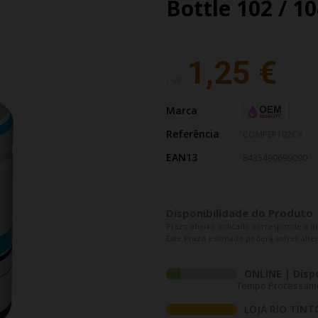
Bottle 102 / 1
1,25 €
PVP:
Marca
Referência
COMPEP102CY
EAN13
8435490699090
Disponibilidade do Produto
Prazo abaixo indicado corresponde a u
Este Prazo estimado poderá sofrer alter
ONLINE | Disp
Tempo Processament
LOJA RIO TINT