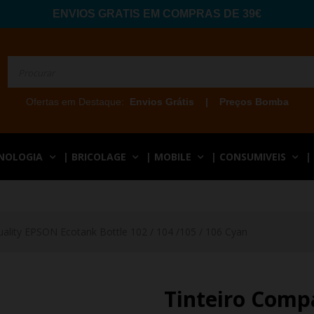
ENVIOS GRATIS EM COMPRAS DE 39€
Ofertas em Destaque:
Envios Grátis
|
Preços Bomba
CNOLOGIA
| BRICOLAGE
| MOBILE
| CONSUMIVEIS
|
uality EPSON Ecotank Bottle 102 / 104 /105 / 106 Cyan
Tinteiro Comp