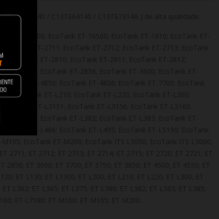
 / C13T09B140 / C13T664140 / C13T67314A ) de alta qualidade.
Tank ET-15000; EcoTank ET-16500; EcoTank ET-1810; EcoTank ET-
; EcoTank ET-2711; EcoTank ET-2712; EcoTank ET-2713; EcoTank
56; EcoTank ET-2810; EcoTank ET-2811; EcoTank ET-2812;
nk ET-2851; EcoTank ET-2856; EcoTank ET-3600; EcoTank ET-
 EcoTank ET-4850; EcoTank ET-4856; EcoTank ET-7700; EcoTank
200; EcoTank ET-L210; EcoTank ET-L220; EcoTank ET-L300;
; EcoTank ET-L3151; EcoTank ET-L3156; EcoTank ET-L3160;
nk ET-L380; EcoTank ET-L382; EcoTank ET-L383; EcoTank ET-
 EcoTank ET-L486; EcoTank ET-L495; EcoTank ET-L5190; EcoTank
-M105; EcoTank ET-M200; EcoTank ITS L3050; EcoTank ITS L3060;
ET 2711; ET 2712; ET 2713; ET 2714; ET 2715; ET 2720; ET 2721; ET
ET 2856; ET 3600; ET 3700; ET 3750; ET 3850; ET 4500; ET 4550; ET
L120; ET L130; ET L1300; ET L200; ET L210; ET L220; ET L300; ET
 ET L362; ET L365; ET L375; ET L380; ET L382; ET L383; ET L385;
L7160; ET L7180; ET M100; ET M105; ET M200.