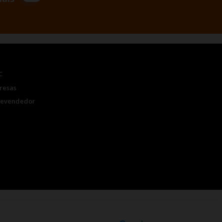
C
resas
Revendedor