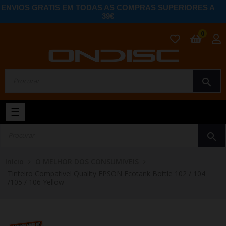
ENVIOS GRATIS EM TODAS AS COMPRAS SUPERIORES A
39€
0
search
Toggle
☰
navigation
search
Início
O MELHOR DOS CONSUMIVEIS
Tinteiro Compativel Quality EPSON Ecotank Bottle 102 / 104
/105 / 106 Yellow