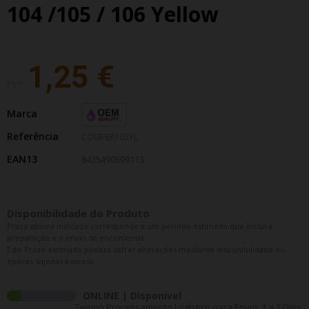
104 /105 / 106 Yellow
1,25 €
PVP:
Marca
Referência
COMPEP102YL
EAN13
8435490699113
Disponibilidade do Produto
Prazo abaixo indicado corresponde a um período estimado que inclui a
preparação e o envio da encomenda.
Este Prazo estimado poderá sofrer alterações mediante disponibilidade ou
épocas sujeitas a atraso.
ONLINE | Disponivel
Tempo Processamento Logístico para Envio: 1 a 3 Dias