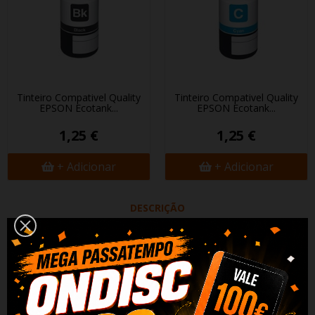
Tinteiro Compativel Quality
Tinteiro Compativel Quality
EPSON Ecotank...
EPSON Ecotank...
1,25 €
1,25 €
+ Adicionar
+ Adicionar
DESCRIÇÃO
DADOS DO PRODUTO
REVIEWS