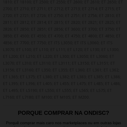
1810; ET 18100; ET 2500; ET 2550; ET 2600; ET 2610; ET 2650; ET
2700; ET 2710; ET 2711; ET 2712; ET 2713; ET 2714; ET 2715; ET
2720; ET 2721; ET 2726; ET 2750; ET 2751; ET 2756; ET 2810; ET
2811; ET 2812; ET 2814; ET 2815; ET 2820; ET 2821; ET 2825; ET
2826; ET 2850; ET 2851; ET 2856; ET 3600; ET 3700; ET 3750; ET
3850; ET 4500; ET 4550; ET 4700; ET 4750; ET 4800; ET 4850; ET
4856; ET 7700; ET 7750; ET ITS L3050; ET ITS L3060; ET ITS
L3070; ET L100; ET L110; ET L111; ET L120; ET L130; ET L1300;
ET L200; ET L210; ET L220; ET L300; ET L3050; ET L3060; ET
L3070; ET L310; ET L3110; ET L3111; ET L3150; ET L3151; ET
L3156; ET L3160; ET L350; ET L355; ET L360; ET L361; ET L362;
ET L365; ET L375; ET L380; ET L382; ET L383; ET L385; ET L386;
ET L395; ET L396; ET L405; ET L455; ET L475; ET L485; ET L486;
ET L495; ET L5190; ET L550; ET L555; ET L565; ET L575; ET
L7160; ET L7180; ET M100; ET M105; ET M200.
PORQUE COMPRAR NA ONDISC?
Porquê comprar mais caro nos marketplaces ou em outras lojas